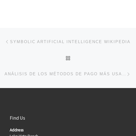
Post navigation
Previous post
SYMBOLIC ARTIFICIAL INTELLIGENCE WIKIPEDIA
BACK TO POST LIST
Ne
ANÁLISIS DE LOS MÉTODOS DE PAGO MÁS USADOS EN CASINOS EN LÍNEA
Find Us
Address