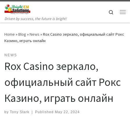
Skip to content
Search
Me
Driven by success, the future is bright!
Home
»
Blog
»
News
»
Rox Casino зеркало, официальный сайт Рокс
Казино, играть онлайн
NEWS
Rox Casino зеркало,
официальный сайт Рокс
Казино, играть онлайн
by
Tony Stark
|
Published
May 22, 2024