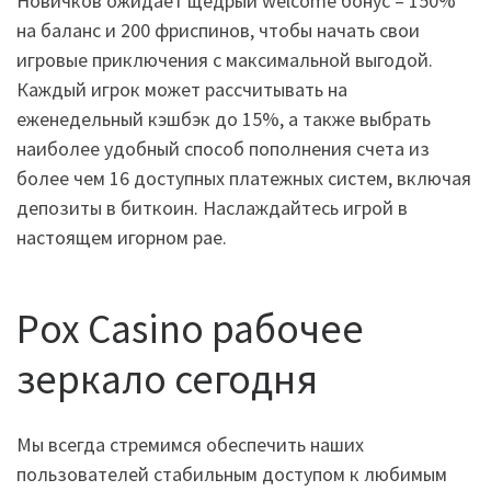
Новичков ожидает щедрый welcome бонус – 150%
на баланс и 200 фриспинов, чтобы начать свои
игровые приключения с максимальной выгодой.
Каждый игрок может рассчитывать на
еженедельный кэшбэк до 15%, а также выбрать
наиболее удобный способ пополнения счета из
более чем 16 доступных платежных систем, включая
депозиты в биткоин. Наслаждайтесь игрой в
настоящем игорном рае.
Рox Casino рабочее
зеркало сегодня
Мы всегда стремимся обеспечить наших
пользователей стабильным доступом к любимым