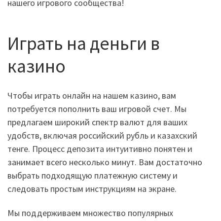
нашего игрового сообщества!
Играть на деньги в
казино
Чтобы играть онлайн на нашем казино, вам
потребуется пополнить ваш игровой счет. Мы
предлагаем широкий спектр валют для ваших
удобств, включая российский рубль и казахский
тенге. Процесс депозита интуитивно понятен и
занимает всего несколько минут. Вам достаточно
выбрать подходящую платежную систему и
следовать простым инструкциям на экране.
Мы поддерживаем множество популярных