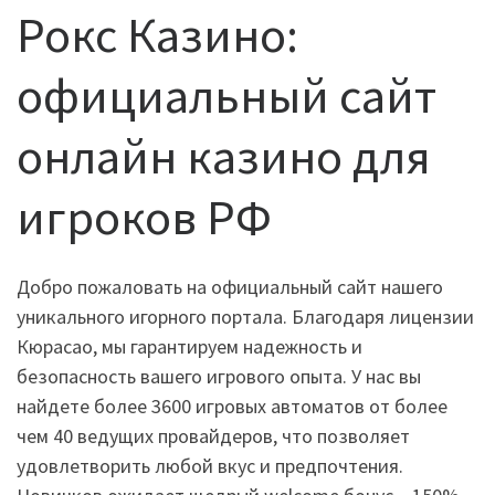
Рокс Казино:
официальный сайт
онлайн казино для
игроков РФ
Добро пожаловать на официальный сайт нашего
уникального игорного портала. Благодаря лицензии
Кюрасао, мы гарантируем надежность и
безопасность вашего игрового опыта. У нас вы
найдете более 3600 игровых автоматов от более
чем 40 ведущих провайдеров, что позволяет
удовлетворить любой вкус и предпочтения.