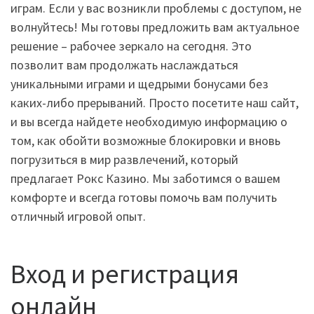
играм. Если у вас возникли проблемы с доступом, не
волнуйтесь! Мы готовы предложить вам актуальное
решение – рабочее зеркало на сегодня. Это
позволит вам продолжать наслаждаться
уникальными играми и щедрыми бонусами без
каких-либо прерываний. Просто посетите наш сайт,
и вы всегда найдете необходимую информацию о
том, как обойти возможные блокировки и вновь
погрузиться в мир развлечений, который
предлагает Рокс Казино. Мы заботимся о вашем
комфорте и всегда готовы помочь вам получить
отличный игровой опыт.
Вход и регистрация
онлайн