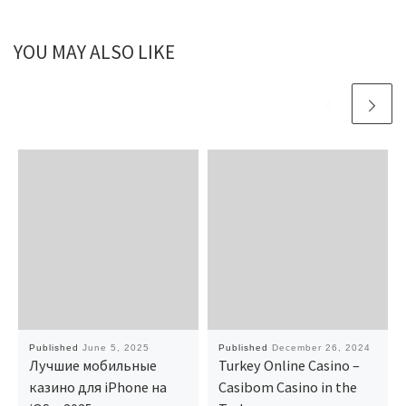
YOU MAY ALSO LIKE
Published
June 5, 2025
Published
December 26, 2024
Лучшие мобильные
Turkey Online Casino –
казино для iPhone на
Casibom Casino in the