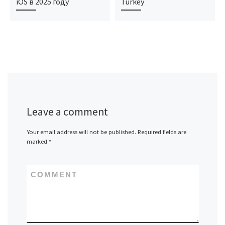
iOS в 2025 году
Turkey
Leave a comment
Your email address will not be published.
Required fields are
marked
*
COMMENT