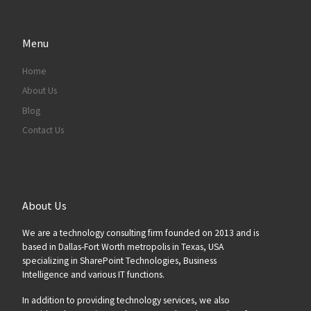
Menu
Home
About Us
Blog
Contact Us
About Us
We are a technology consulting firm founded on 2013 and is
based in Dallas-Fort Worth metropolis in Texas, USA
specializing in SharePoint Technologies, Business
Intelligence and various IT functions.
In addition to providing technology services, we also