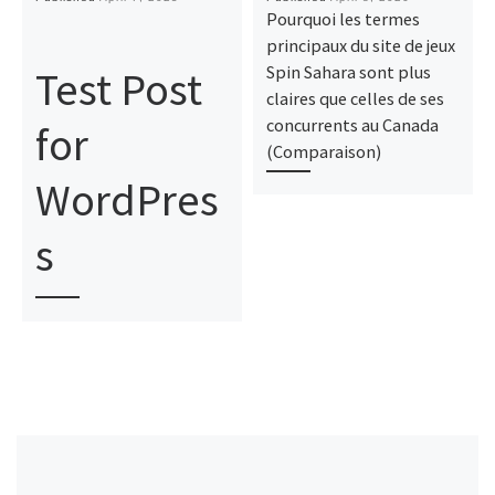
Pourquoi les termes
principaux du site de jeux
Test Post
Spin Sahara sont plus
claires que celles de ses
concurrents au Canada
for
(Comparaison)
WordPres
s