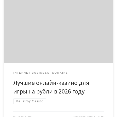
Лучшие онлайн-казино для игры на рубли в 2026 году Многие
казино предлагают привлекательные бонусы и акции,
специально предназначенные для российских игроков.
Игровые автоматы, покер, рулетка и другие игры доступны на
этих платформах с учетом предпочтений французских
игроков, что делает игру более удобной и прибыльной. Тем,
кто ищет надежность и качество, […]
INTERNET BUSINESS, DOMAINS
Лучшие онлайн-казино для
игры на рубли в 2026 году
Mellstroy Casino
by
Tony Stark
Published
April 3, 2026