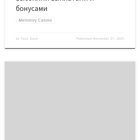
бонусами
Mellstroy Casino
by
Tony Stark
Published
November 27, 2025
Официальный сайт казино Mellstroy бонусы и игровые
автоматы в онлайн казино Мелстрой Современные
платформы для азартных игр предоставляют игрокам
возможность наслаждаться широким спектром увлекательных
развлечений. Каждый подобный ресурс предлагает
уникальные условия для участников, включая
привлекательные предложения и разнообразные игровые
опции. В этом разделе мы рассмотрим, Mellstroy Casino что
именно ждет […]