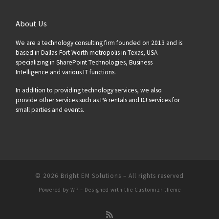
About Us
We are a technology consulting firm founded on 2013 and is
based in Dallas-Fort Worth metropolis in Texas, USA
specializing in SharePoint Technologies, Business
Intelligence and various IT functions.
In addition to providing technology services, we also
provide other services such as PA rentals and DJ services for
small parties and events.
© 2026
Bright EM Solutions
– All rights reserved
Powered by
WP
– Designed with the
Customizr theme