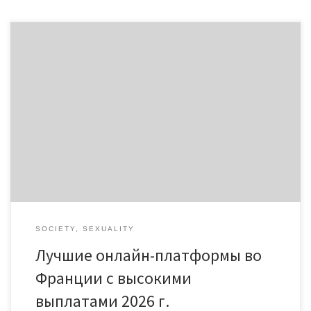
Лучшие онлайн-платформы Франции с высокими выплатами
2026 года В последние годы онлайн-платформы становятся
все более популярными во Франции. Многие пользователи
ищут возможности стабильного заработка, а главными
критериями выбора ресурсов являются высокие выплаты и
выгодные условия сотрудничества. Платформы, Atom Casino
предлагающие привлекательные финансовые предложения,
могут предоставить пользователю значительные
преимущества и гарантии. […]
SOCIETY, SEXUALITY
Лучшие онлайн-платформы во
Франции с высокими
выплатами 2026 г.