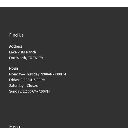
Find Us
Address
Lake Vista Ranch
Fort Worth, TX 76179
Hours
Monday—Thursday: 9:00AM–7:00PM
Friday: 9:00AM–5:00PM
Saturday – Closed
Sunday: 12:00AM–7:00PM
Menu