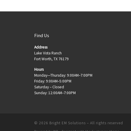
Find Us
Address
Lake Vista Ranch
Fort Worth, TX 76179
Hours
Monday—Thursday: 9:00AM–7:00PM
Friday: 9:00AM–5:00PM
Saturday – Closed
Sunday: 12:00AM–7:00PM
© 2026
Bright EM Solutions
– All rights reserved