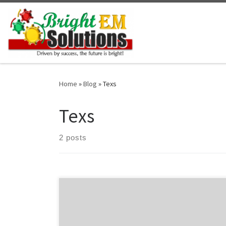
Skip to content
Home
»
Blog
»
Texs
Texs
2 posts
Казино онлайн в Узбекистане: возможности и
преимущества Все больше жителей Узбекистана
интересуются казино онлайн и возможностью