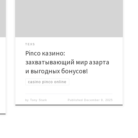
Pinco. Этот игорный портал предлагает широкий
выбор слотов, бонусов и фриспинов, делая
игровой опыт максимально увлекательным и
выгодным для своих клиентов. Бонусы и акции Pinco
казино […]
TEXS
Pinco казино:
захватывающий мир азарта
и выгодных бонусов!
casino pinco online
by
Tony Stark
Published
December 9, 2025