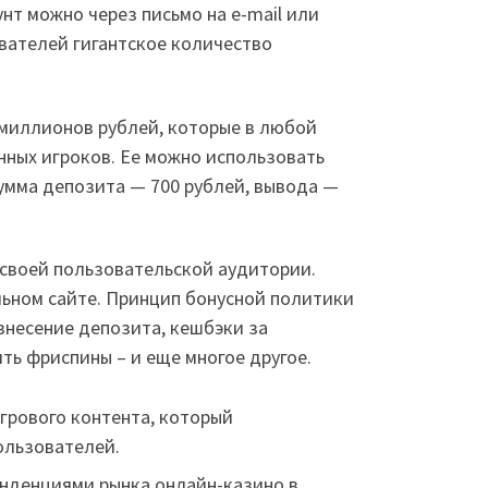
нт можно через письмо на e-mail или
вателей гигантское количество
миллионов рублей, которые в любой
нных игроков. Ее можно использовать
умма депозита — 700 рублей, вывода —
своей пользовательской аудитории.
альном сайте. Принцип бонусной политики
внесение депозита, кешбэки за
ть фриспины – и еще многое другое.
грового контента, который
ользователей.
енденциями рынка онлайн-казино в