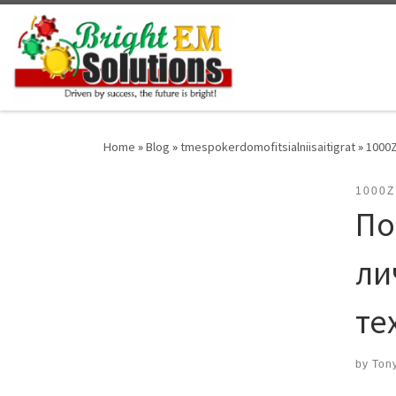
Skip to content
Home
»
Blog
»
tmespokerdomofitsialniisaitigrat
»
1000Z
1000Z
По
ли
те
by
Tony