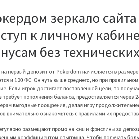
кердом зеркало сайта
ступ к личному кабине
нусам без технически
 на первый депозит от Pokerdom начисляется в размер
тся и 100 ФС. Он чуть выше среднего, но при правильно
ие. Если игрок достигает поставленной цели, то получ
е требует пополнения баланса, предоставляется через 2
ерам выгодные поощрения, делая игру продолжительне
ов внимательно ознакомьтесь с правилами их предостав
егулярно размещают промо на кэш и фриспины за депозит
енным коэффициентом отыгрыша. Чтобы получать боль