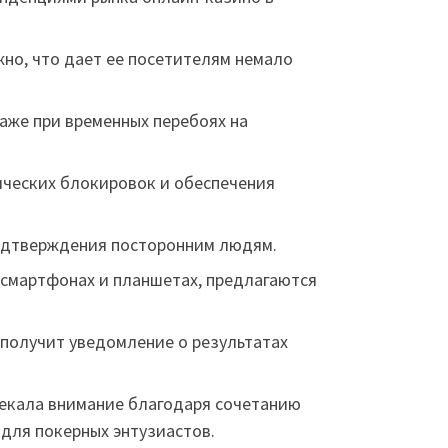
но, что дает ее посетителям немало
аже при временных перебоях на
ических блокировок и обеспечения
подтверждения посторонним людям.
 смартфонах и планшетах, предлагаются
 получит уведомление о результатах
лекала внимание благодаря сочетанию
 для покерных энтузиастов.