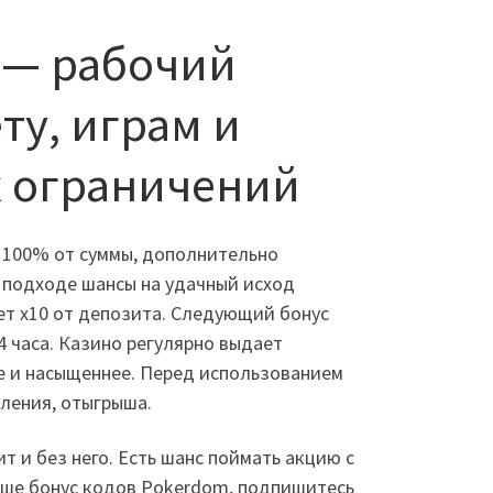
 — рабочий
ту, играм и
х ограничений
е 100% от суммы, дополнительно
м подходе шансы на удачный исход
ает х10 от депозита. Следующий бонус
4 часа. Казино регулярно выдает
е и насыщеннее. Перед использованием
ления, отыгрыша.
 и без него. Есть шанс поймать акцию с
ше бонус кодов Pokerdom, подпишитесь