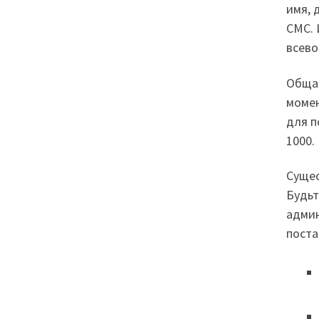
имя, 
СМС. 
всево
Общая
момен
для п
1000.
Сущес
Будьт
админ
поста