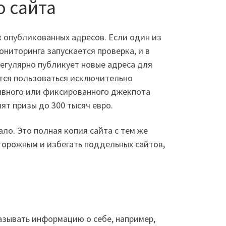
о сайта
 опубликованных адресов. Если один из
ниторинга запускается проверка, и в
егулярно публикует новые адреса для
тся пользоваться исключительно
ивного или фиксированного джекпота
лят призы до 300 тысяч евро.
ло. Это полная копия сайта с тем же
торожным и избегать поддельных сайтов,
азывать информацию о себе, например,