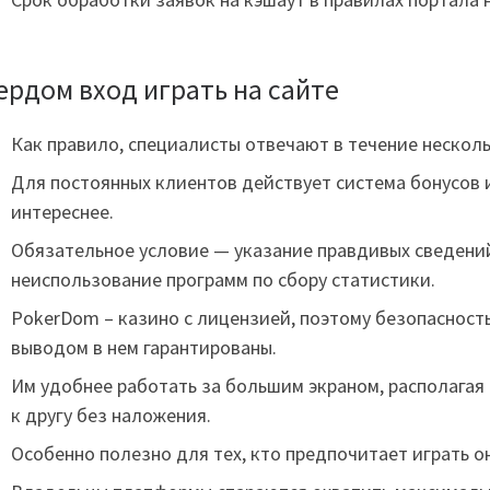
ердом вход играть на сайте
Как правило, специалисты отвечают в течение несколь
Для постоянных клиентов действует система бонусов
интереснее.
Обязательное условие — указание правдивых сведений
неиспользование программ по сбору статистики.
PokerDom – казино с лицензией, поэтому безопасност
выводом в нем гарантированы.
Им удобнее работать за большим экраном, располагая 
к другу без наложения.
Особенно полезно для тех, кто предпочитает играть о