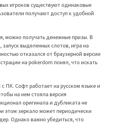
новых игроков существуют одинаковые
ьзователи получают доступ к удобной
ия, можно получать денежные призы. В
, запуск выделенных слотов, игра на
олностью отказался от браузерной версии
страции на pokerdom понял, что искать
 с ПК. Софт работает на русском языке и
чтобы на нем стояла версия
нкционал оригинала и дубликата не
При этом зеркало может периодически
дер. Однако важно убедиться, что