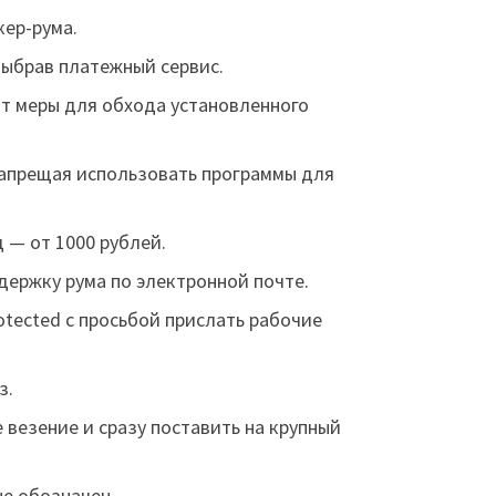
кер-рума.
выбрав платежный сервис.
т меры для обхода установленного
запрещая использовать программы для
 — от 1000 рублей.
держку рума по электронной почте.
otected с просьбой прислать рабочие
з.
везение и сразу поставить на крупный
не обозначен.