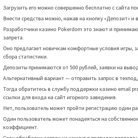
Загрузить его можно совершенно бесплатно с сайта по
Внести средства можно, нажав на кнопку «Депозит» и 
Разработчики казино Pokerdom это знают и принимаю
запрета.
Оно предлагает новичкам комфортные условия игры, 
сбора статистики.
Депозиты принимаются от 500 рублей, заявки на вывод
Альтернативный вариант — отправить запрос в техпод
Тогда обратитесь в службу поддержки казино email pr
ссылки для входа на сайт игорного заведения.
Нет, пользователь может пройти регистрацию один ра
Один пользователь может понадеяться на собственное 
коэффициент.
Срок обработки заявок на кэшаут в правилах портала 