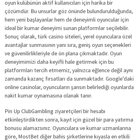
oyun kulübünün aktif kullanıcıları için harika bir
çözümdür. Bu unsurlar göz önünde bulundurulduğunda,
hem yeni başlayanlar hem de deneyimli oyuncular için
ideal bir kumar deneyimi sunan platformlar seçilebilir.
Sonuç olarak, türk casino siteleri, yerel oyunculara özel
avantajlar sunmasının yanı sıra, geniş oyun seçenekleri
ve güvenilirlikleriyle de ön plana çıkmaktadır. Oyun
deneyimimizi daha keyifli hale getirmek için bu
platformları tercih etmemiz, yalnızca eğlence değil aynı
zamanda kazanç fırsatları da sunmaktadır. Google’daki
online casinolar, oyuncuların şansın belirlediği oyunlarda
nakit kumar oynamasına olanak tanır.
Pin Up ClubGambling ziyaretçileri bir hesabı
etkinleştirdikten sonra, kayıt için güzel bir para yatırma
bonusu alamazsınız. Oyunculara ve kumar uzmanlarına
göre, MostBet diğer bahis şirketlerine kıyasla en etkili