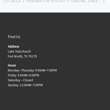
CO DĚLÁ Z PARIMATCH ŠPIČKU V ONLINE ZÁBAVĚ A HERNÍM ZÁŽITKU
Find Us
Address
Lake Vista Ranch
Fort Worth, TX 76179
Hours
Monday—Thursday: 9:00AM–7:00PM
Friday: 9:00AM–5:00PM
Saturday – Closed
Sunday: 12:00AM–7:00PM