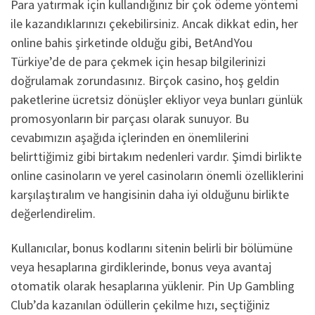
Para yatırmak için kullandığınız bir çok ödeme yöntemi
ile kazandıklarınızı çekebilirsiniz. Ancak dikkat edin, her
online bahis şirketinde olduğu gibi, BetAndYou
Türkiye’de de para çekmek için hesap bilgilerinizi
doğrulamak zorundasınız. Birçok casino, hoş geldin
paketlerine ücretsiz dönüşler ekliyor veya bunları günlük
promosyonların bir parçası olarak sunuyor. Bu
cevabımızın aşağıda içlerinden en önemlilerini
belirttiğimiz gibi birtakım nedenleri vardır. Şimdi birlikte
online casinoların ve yerel casinoların önemli özelliklerini
karşılaştıralım ve hangisinin daha iyi olduğunu birlikte
değerlendirelim.
Kullanıcılar, bonus kodlarını sitenin belirli bir bölümüne
veya hesaplarına girdiklerinde, bonus veya avantaj
otomatik olarak hesaplarına yüklenir. Pin Up Gambling
Club’da kazanılan ödüllerin çekilme hızı, seçtiğiniz