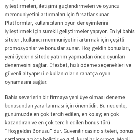
iyileştirmeleri, iletişimi güçlendirmeleri ve oyuncu
memnuniyetini artırmaları için fırsatlar sunar.
Platformlar, kullanıcıların oyun deneyimlerini
iyileştirmek için sürekli geliştirmeler yapıyor. En iyi bahis
siteleri, kullanıcı memnuniyetini artırmak için çeşitli
promosyonlar ve bonuslar sunar. Hoş geldin bonusları,
yeni üyelerin sitede yatırım yapmadan önce oyunları
denemesini sağlar. Efesbet, hızlı ödeme seçenekleri ve
güvenli altyapısı ile kullanıcıların rahatça oyun
oynamasını sağlar.
Bahis severlerin bir firmaya yeni üye olması deneme
bonusundan yararlanması için önemlidir. Bu nedenle;
günümüzde en çok tercih edilen, en kolay; en çok
kazandıran ve en çok tercih edilen bonus türü
“Hoşgeldin Bonusu” dur. Güvenilir casino siteleri, bonus
şartlarını açıkça belirtir ve gizli kurallar içermez. Mobil