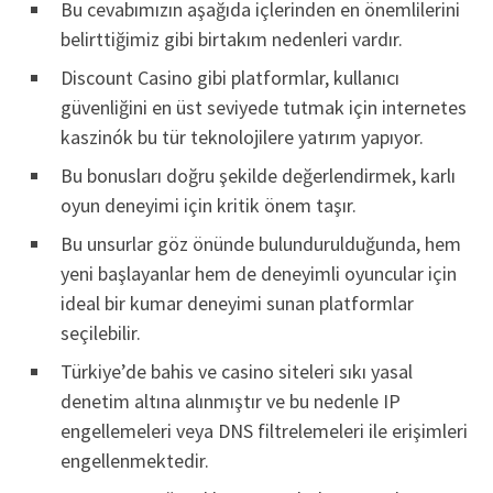
Bu cevabımızın aşağıda içlerinden en önemlilerini
belirttiğimiz gibi birtakım nedenleri vardır.
Discount Casino gibi platformlar, kullanıcı
güvenliğini en üst seviyede tutmak için internetes
kaszinók bu tür teknolojilere yatırım yapıyor.
Bu bonusları doğru şekilde değerlendirmek, karlı
oyun deneyimi için kritik önem taşır.
Bu unsurlar göz önünde bulundurulduğunda, hem
yeni başlayanlar hem de deneyimli oyuncular için
ideal bir kumar deneyimi sunan platformlar
seçilebilir.
Türkiye’de bahis ve casino siteleri sıkı yasal
denetim altına alınmıştır ve bu nedenle IP
engellemeleri veya DNS filtrelemeleri ile erişimleri
engellenmektedir.