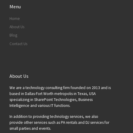
Menu
Home
About Us
Blog
Contact Us
About Us
We are a technology consulting firm founded on 2013 and is
based in Dallas-Fort Worth metropolis in Texas, USA
specializing in SharePoint Technologies, Business
Intelligence and various IT functions.
In addition to providing technology services, we also
provide other services such as PA rentals and DJ services for
small parties and events.