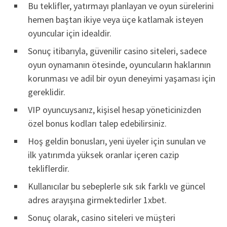
Bu teklifler, yatırmayı planlayan ve oyun sürelerini
hemen baştan ikiye veya üçe katlamak isteyen
oyuncular için idealdir.
Sonuç itibarıyla, güvenilir casino siteleri, sadece
oyun oynamanın ötesinde, oyuncuların haklarının
korunması ve adil bir oyun deneyimi yaşaması için
gereklidir.
VIP oyuncuysanız, kişisel hesap yöneticinizden
özel bonus kodları talep edebilirsiniz.
Hoş geldin bonusları, yeni üyeler için sunulan ve
ilk yatırımda yüksek oranlar içeren cazip
tekliflerdir.
Kullanıcılar bu sebeplerle sık sık farklı ve güncel
adres arayışına girmektedirler 1xbet.
Sonuç olarak, casino siteleri ve müşteri