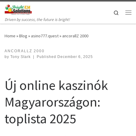
Skip to content
Search
Me
Driven by success, the future is bright!
Home
»
Blog
»
asino777.quest
»
ancorallZ 2000
ANCORALLZ 2000
by
Tony Stark
|
Published
December 6, 2025
Új online kaszinók
Magyarországon:
toplista 2025