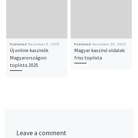
Published
December 5, 2025
Published
November 29, 2025
Új online kaszinók
Magyar kaszinó oldalak:
Magyarországon:
friss toplista
toplista 2025
Leave a comment