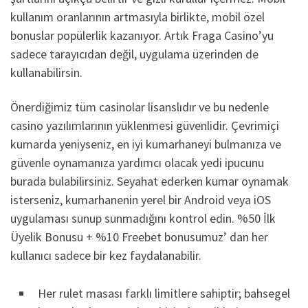
kullanım oranlarının artmasıyla birlikte, mobil özel
bonuslar popülerlik kazanıyor. Artık Fraga Casino’yu
sadece tarayıcıdan değil, uygulama üzerinden de
kullanabilirsin.
Önerdiğimiz tüm casinolar lisanslıdır ve bu nedenle
casino yazılımlarının yüklenmesi güvenlidir. Çevrimiçi
kumarda yeniyseniz, en iyi kumarhaneyi bulmanıza ve
güvenle oynamanıza yardımcı olacak yedi ipucunu
burada bulabilirsiniz. Seyahat ederken kumar oynamak
isterseniz, kumarhanenin yerel bir Android veya iOS
uygulaması sunup sunmadığını kontrol edin. %50 İlk
Üyelik Bonusu + %10 Freebet bonusumuz’ dan her
kullanıcı sadece bir kez faydalanabilir.
Her rulet masası farklı limitlere sahiptir; bahsegel