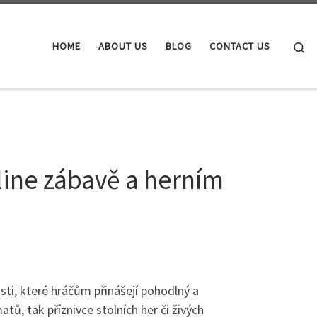
Se
HOME
ABOUT US
BLOG
CONTACT US
line zábavě a herním
sti, které hráčům přinášejí pohodlný a
atů, tak příznivce stolních her či živých