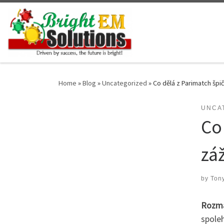
Skip to content
Home
»
Blog
»
Uncategorized
»
Co dělá z Parimatch špi
UNCA
Co
zá
by
Tony
Rozman
spoleh