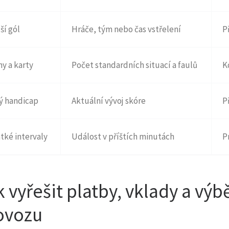
ší gól
Hráče, tým nebo čas vstřelení
P
y a karty
Počet standardních situací a faulů
K
ý handicap
Aktuální vývoj skóre
P
tké intervaly
Událost v příštích minutách
P
k vyřešit platby, vklady a vý
ovozu