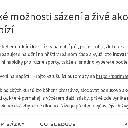
ké možnosti sázení a živé a
bízí
 během utkání live sázky na další gól, počet rohů, žlutou kar
eagujete na dění na hřišti v reálném čase a využijete
inovati
lní nabídky pro různé sporty, takže si snadno vyberete podle
veni na napětí? Hrajte vzrušující automaty na
https://parima
klasických kurzů lze během přestávky sledovat bonusové akce
tiky, které pomáhají s výběrem další sázky; právě zde vyniká
ek nečeká zbytečně dlouho. Níže je přehled nejčastějších ži
YP SÁZKY
CO SLEDUJE
K