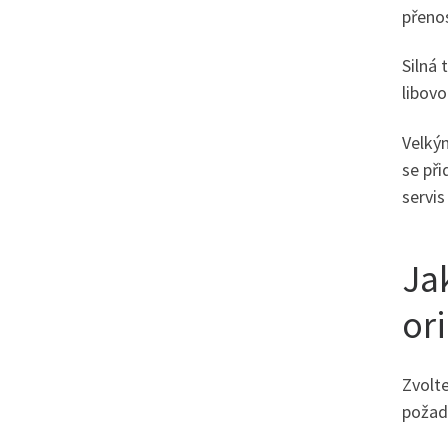
přenos
Silná 
libovo
Velký
se př
servis
Ja
ori
Zvolte
požad