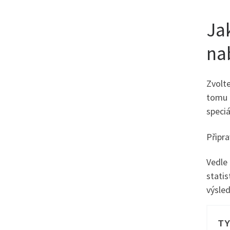
Ja
na
Zvolte
tomu r
speciá
Připra
Vedle 
statis
výsled
T