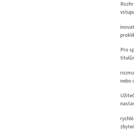
Rozhra
vstup
inovat
prokl
Pro sp
titulů
rozman
nebo 
Užiteč
nastav
rychlé
zbyteč