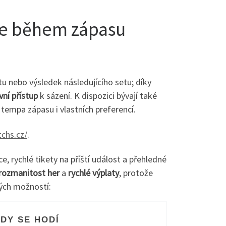
kce během zápasu
tu nebo výsledek následujícího setu; díky
vní přístup
k sázení. K dispozici bývají také
 tempa zápasu i vlastních preferencí.
tchs.cz/
.
, rychlé tikety na příští událost a přehledné
rozmanitost her
a
rychlé výplaty
, protože
vých možností:
DY SE HODÍ