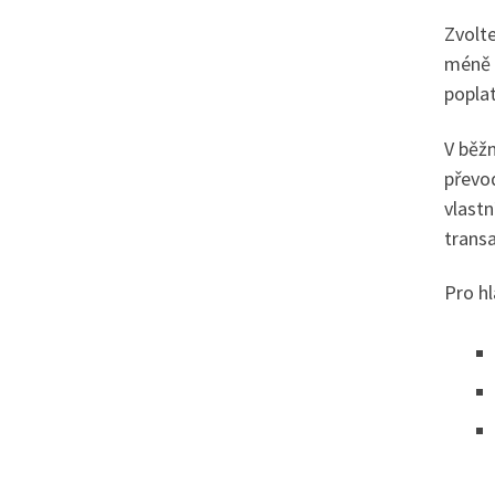
Zvolte
méně z
poplat
V běž
převod
vlastn
transa
Pro hl