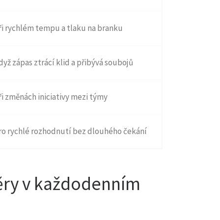
ři rychlém tempu a tlaku na branku
dyž zápas ztrácí klid a přibývá soubojů
ři změnách iniciativy mezi týmy
ro rychlé rozhodnutí bez dlouhého čekání
běry v každodenním