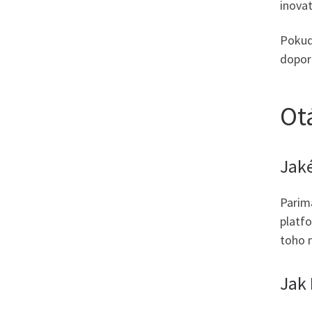
inovat
Pokud
doporu
Ot
Jaké
Parima
platfo
toho n
Jak 