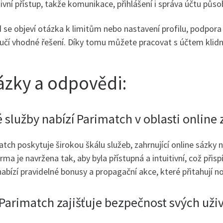
ivní přístup, takže komunikace, přihlášení i správa účtu půs
 se objeví otázka k limitům nebo nastavení profilu, podpora
čí vhodné řešení. Díky tomu můžete pracovat s účtem klidněj
ázky a odpovědi:
 služby nabízí Parimatch v oblasti online
tch poskytuje širokou škálu služeb, zahrnující online sázky na
rma je navržena tak, aby byla přístupná a intuitivní, což při
abízí pravidelné bonusy a propagační akce, které přitahují n
Parimatch zajišťuje bezpečnost svých uži