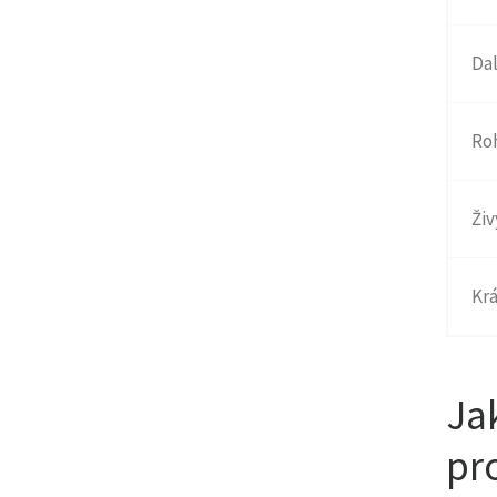
Dal
Roh
Živ
Krá
Ja
pr