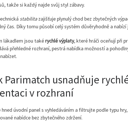
ů, takže si každý najde svůj styl zábavy.
technická
stabilita
zajišťuje plynulý chod bez zbytečných výpa
lný čas. Díky tomu působí celý systém důvěryhodně a nabízí j
m lákadlem jsou také
rychlé výplaty
, které hráči oceňují při
idává přehledné rozhraní, pestrá nabídka možností a pohodln
 nabízet.
k Parimatch usnadňuje rychlé
entaci v rozhraní
 hned úvodní panel s vyhledáváním a filtrujte podle typu hry,
ované nabídce bez zbytečného zdržení.