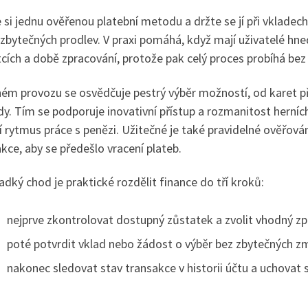
 si jednu ověřenou platební metodu a držte se jí při vkladech 
bytečných prodlev. V praxi pomáhá, když mají uživatelé hned
cích a době zpracování, protože pak celý proces probíhá be
ném provozu se osvědčuje pestrý výběr možností, od karet p
y. Tím se podporuje inovativní přístup a rozmanitost herníc
í rytmus práce s penězi. Užitečné je také pravidelné ověřov
kce, aby se předešlo vracení plateb.
adký chod je praktické rozdělit finance do tří kroků:
nejprve zkontrolovat dostupný zůstatek a zvolit vhodný zp
poté potvrdit vklad nebo žádost o výběr bez zbytečných z
nakonec sledovat stav transakce v historii účtu a uchovat s