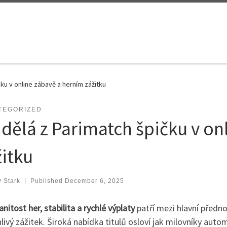
čku v online zábavě a herním zážitku
TEGORIZED
 dělá z Parimatch špičku v on
žitku
 Stark
|
Published
December 6, 2025
itost her, stabilita a rychlé výplaty
patří mezi hlavní předno
livý zážitek. Široká nabídka titulů osloví jak milovníky autom