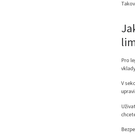
Takový
Ja
li
Pro le
vklad
V sekc
upravi
Uživat
chcete
Bezpe