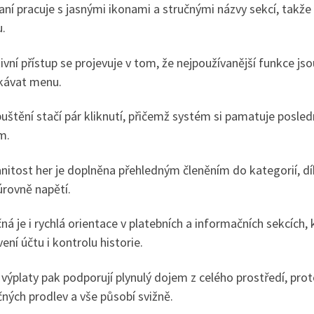
ní pracuje s jasnými ikonami a stručnými názvy sekcí, takže 
u.
ivní přístup se projevuje v tom, že nejpoužívanější funkce js
ikávat menu.
uštění stačí pár kliknutí, přičemž systém si pamatuje posled
m.
itost her je doplněna přehledným členěním do kategorií, dí
úrovně napětí.
ná je i rychlá orientace v platebních a informačních sekcích,
ení účtu i kontrolu historie.
 výplaty pak podporují plynulý dojem z celého prostředí, proto
ných prodlev a vše působí svižně.