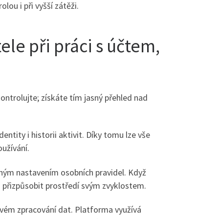
lou i při vyšší zátěži.
le při práci s účtem,
 kontrolujte; získáte tím jasný přehled nad
ntity i historii aktivit. Díky tomu lze vše
oužívání.
uchým nastavením osobních pravidel. Když
 a přizpůsobit prostředí svým zvyklostem.
ivém zpracování dat. Platforma využívá