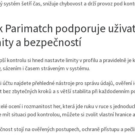
 systém šetří čas, snižuje chybovost a drží provoz pod kontro
k Parimatch podporuje uživate
mity a bezpečností
pší kontrolu si hned nastavte limity v profilu a pravidelně je
y, sázením i časem stráveným v systému.
i účtu najdete přehledné nástroje pro správu údajů, ověření ide
t bez zbytečných kroků a s větší stabilita při každodenním p
elé ocení i rozmanitost her, která jde ruku v ruce s jednod
 mít situaci pod kontrolou, můžete si zvolit vlastní hranice
čnost stojí na ověřených postupech, ochraně přístupu a pečl