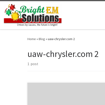
Skip to content
Home
»
Blog
»
uaw-chrysler.com 2
uaw-chrysler.com 2
1 post
2025’te En Çok Kazandıran Slot Oyunları: Yüksek
Ödemeli Makineler Sevilen kaşif Gonzo’nun yeni
macerası, 1 milyon kata kadar çarpanlar sunabiliyor.