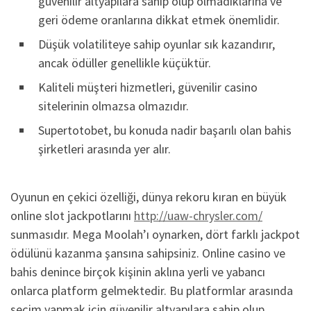
güvenilir altyapılara sahip olup olmadıklarına ve
geri ödeme oranlarına dikkat etmek önemlidir.
Düşük volatiliteye sahip oyunlar sık kazandırır,
ancak ödüller genellikle küçüktür.
Kaliteli müşteri hizmetleri, güvenilir casino
sitelerinin olmazsa olmazıdır.
Supertotobet, bu konuda nadir başarılı olan bahis
şirketleri arasında yer alır.
Oyunun en çekici özelliği, dünya rekoru kıran en büyük
online slot jackpotlarını
http://uaw-chrysler.com/
sunmasıdır. Mega Moolah’ı oynarken, dört farklı jackpot
ödülünü kazanma şansına sahipsiniz. Online casino ve
bahis denince birçok kişinin aklına yerli ve yabancı
onlarca platform gelmektedir. Bu platformlar arasında
seçim yapmak için güvenilir altyapılara sahip olup