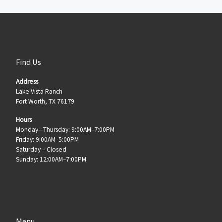
Find Us
Address
Lake Vista Ranch
Fort Worth, TX 76179
Hours
Monday—Thursday: 9:00AM–7:00PM
Friday: 9:00AM–5:00PM
Saturday – Closed
Sunday: 12:00AM–7:00PM
Menu