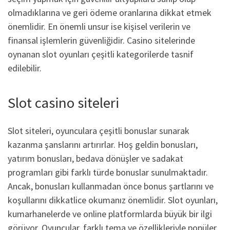
olmadıklarına ve geri ödeme oranlarına dikkat etmek
önemlidir. En önemli unsur ise kişisel verilerin ve
finansal işlemlerin güvenliğidir. Casino sitelerinde
oynanan slot oyunları çeşitli kategorilerde tasnif
edilebilir.
Slot casino siteleri
Slot siteleri, oyunculara çeşitli bonuslar sunarak
kazanma şanslarını artırırlar. Hoş geldin bonusları,
yatırım bonusları, bedava dönüşler ve sadakat
programları gibi farklı türde bonuslar sunulmaktadır.
Ancak, bonusları kullanmadan önce bonus şartlarını ve
koşullarını dikkatlice okumanız önemlidir. Slot oyunları,
kumarhanelerde ve online platformlarda büyük bir ilgi
görüyor. Oyuncular, farklı tema ve özellikleriyle popüler