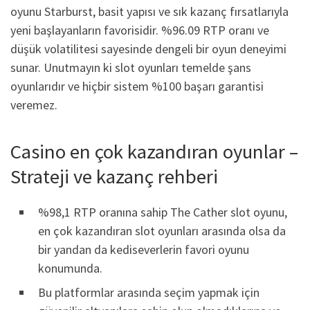
oyunu Starburst, basit yapısı ve sık kazanç fırsatlarıyla
yeni başlayanların favorisidir. %96.09 RTP oranı ve
düşük volatilitesi sayesinde dengeli bir oyun deneyimi
sunar. Unutmayın ki slot oyunları temelde şans
oyunlarıdır ve hiçbir sistem %100 başarı garantisi
veremez.
Casino en çok kazandıran oyunlar –
Strateji ve kazanç rehberi
%98,1 RTP oranına sahip The Cather slot oyunu,
en çok kazandıran slot oyunları arasında olsa da
bir yandan da kediseverlerin favori oyunu
konumunda.
Bu platformlar arasında seçim yapmak için