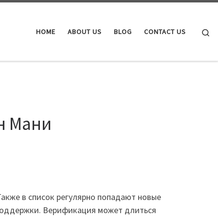
Se
HOME
ABOUT US
BLOG
CONTACT US
он Мани
 Также в список регулярно попадают новые
поддержки. Верификация может длиться