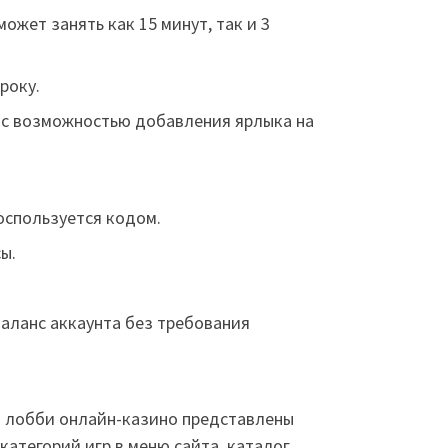
ожет занять как 15 минут, так и 3
року.
 с возможностью добавления ярлыка на
воспользуется кодом.
ы.
баланс аккаунта без требования
В лобби онлайн-казино представлены
атегорий игр в меню сайта, каталог