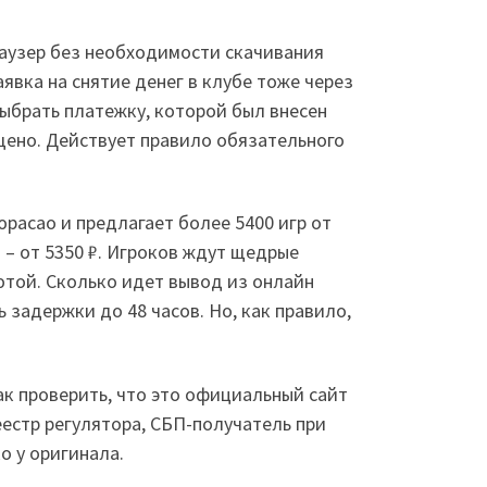
раузер без необходимости скачивания
вка на снятие денег в клубе тоже через
выбрать платежку, которой был внесен
щено. Действует правило обязательного
юрасао и предлагает более 5400 игр от
 – от 5350 ₽. Игроков ждут щедрые
ютой. Сколько идет вывод из онлайн
 задержки до 48 часов. Но, как правило,
ак проверить, что это официальный сайт
еестр регулятора, СБП-получатель при
о у оригинала.