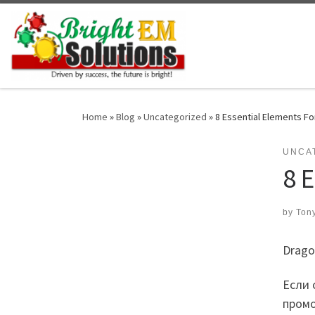
Skip to content
Home
»
Blog
»
Uncategorized
»
8 Essential Elements F
UNCA
8 
by
Tony
Drago
Если 
промо