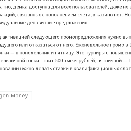
атно, демка доступна для всех пользователей, даже не
акций, связанных с пополнением счета, в казино нет. Н
идуальные депозитные предложения.
 активацией следующего промопредложения нужно вып
дущего или отказаться от него. Еженедельное промо в 
онки — в понедельник и пятницу. Это турниры с повыше
ельничной гонки стоит 500 тысяч рублей, пятничной — 1
новании нужно делать ставки в квалификационных слот
gon Money