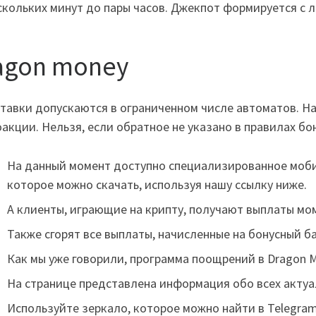
скольких минут до пары часов. Джекпот формируется с 
agon money
ставки допускаются в ограниченном числе автоматов. Н
акции. Нельзя, если обратное не указано в правилах бон
На данный момент доступно специализированное моби
которое можно скачать, используя нашу ссылку ниже.
А клиенты, играющие на крипту, получают выплаты мо
Также сгорят все выплаты, начисленные на бонусный ба
Как мы уже говорили, программа поощрений в Dragon 
На странице представлена информация обо всех актуа
Используйте зеркало, которое можно найти в Telegram