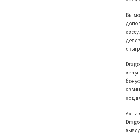
Вы мо
допол
кассу
депоз
отыгр
Drago
ведущ
бонус
казин
подде
Актив
Drago
вывод