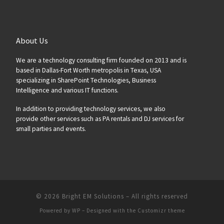
About Us
We are a technology consulting firm founded on 2013 and is
based in Dallas-Fort Worth metropolis in Texas, USA
specializing in SharePoint Technologies, Business
Intelligence and various IT functions.
In addition to providing technology services, we also
provide other services such as PA rentals and DJ services for
small parties and events.
© 2026
Bright EM Solutions
– All rights reserved
Powered by
WP
– Designed with the
Customizr theme