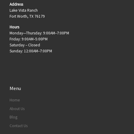
Address
Lake Vista Ranch
Fort Worth, TX 76179
Hours
Monday—Thursday: 9:00AM–7:00PM
Friday: 9:00AM–5:00PM
Saturday – Closed
Sunday: 12:00AM–7:00PM
Menu
Home
About Us
Blog
Contact Us