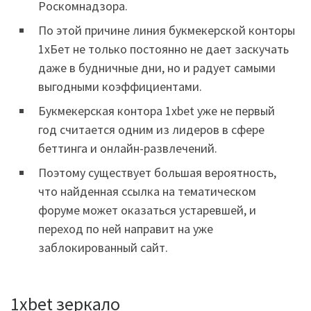
Роскомнадзора.
По этой причине линия букмекерской конторы
1хБет не только постоянно не дает заскучать
даже в будничные дни, но и радует самыми
выгодными коэффициентами.
Букмекерская контора 1xbet уже не первый
год считается одним из лидеров в сфере
беттинга и онлайн-развлечений.
Поэтому существует большая вероятность,
что найденная ссылка на тематическом
форуме может оказаться устаревшей, и
переход по ней направит на уже
заблокированный сайт.
1xbet зеркало