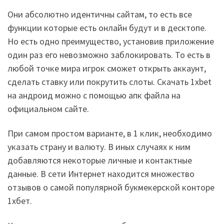
Они абсолютно идентичны сайтам, то есть все
функции которые есть онлайн будут и в десктопе.
Но есть одно преимущество, установив приложение
один раз его невозможно заблокировать. То есть в
любой точке мира игрок сможет открыть аккаунт,
сделать ставку или покрутить слоты. Скачать 1xbet
на андроид можно с помощью апк файла на
официальном сайте.
При самом простом варианте, в 1 клик, необходимо
указать страну и валюту. В иных случаях к ним
добавляются некоторые личные и контактные
данные. В сети Интернет находится множество
отзывов о самой популярной букмекерской конторе
1хбет.