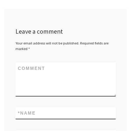
Leave a comment
Your email address will not be published.
Required fields are
marked
*
COMMENT
*
NAME