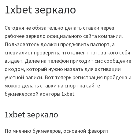
1xbet зеркало
Сегодня не обязательно делать ставки через
рабочее зеркало официального сайта компании.
Пользователь должен предъявить паспорт, а
специалист проверить, что клиент тот, за кого себя
выдает. Далее на телефон приходит смс сообщение
с кодом, который нужно назвать для активации
учетной записи. Вот теперь регистрация пройдена и
можно делать ставки на спорт на сайте
букмекерской конторы 1xbet.
1xbet зеркало
По мнению букмекеров, основной фаворит