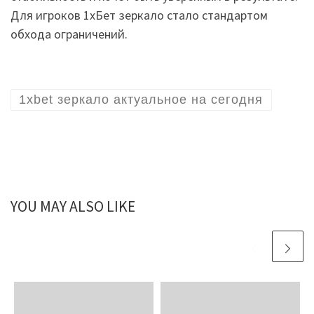
Для игроков 1хБет зеркало стало стандартом
обхода ограничений.
1xbet зеркало актуальное на сегодня
YOU MAY ALSO LIKE