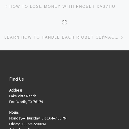
Post navigation
Previous post
HOW TO LOSE MONEY WITH РИОБЕТ КАЗИНО
BACK TO POST LIST
Ne
LEARN HOW TO HANDLE EACH RIOBET СЕЙЧАС PROBLEM WITH EASE USING THESE TIPS
Find Us
Address
Lake Vista Ranch
Fort Worth, TX 76179
Hours
Monday—Thursday: 9:00AM–7:00PM
Friday: 9:00AM–5:00PM