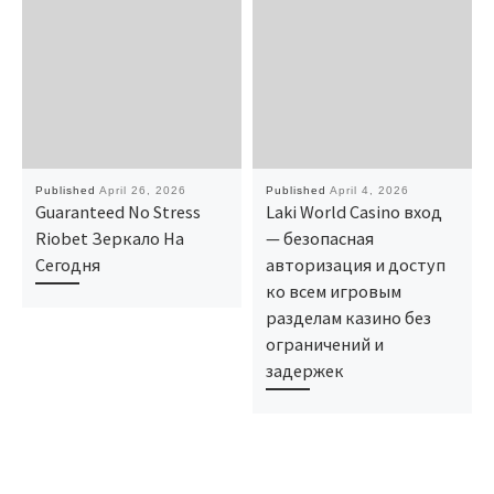
Published
April 26, 2026
Published
April 4, 2026
Guaranteed No Stress
Laki World Casino вход
Riobet Зеркало На
— безопасная
Сегодня
авторизация и доступ
ко всем игровым
разделам казино без
ограничений и
задержек