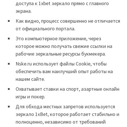
доступа к 1xbet зеркало прямо с главного
экрана.
Как видно, процесс совершенно не отличается
от официального портала.
Это компьютерное приложение, через
которое можно получать свежие ссылки на
рабочие зеркальные ресурсы букмекера.
Nske.ru использует файлы Cookie, чтобы
обеспечить вам наилучший опыт работы на
нашем сайте.
Охватывает ставки на спорт, азартные онлайн
игры и покер.
Для обхода местных запретов используется
зеркало 1xBet, которое работает стабильно и
полноценно, независимо от требований