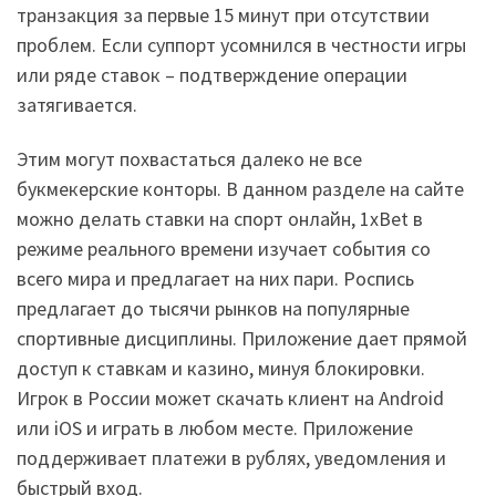
транзакция за первые 15 минут при отсутствии
проблем. Если суппорт усомнился в честности игры
или ряде ставок – подтверждение операции
затягивается.
Этим могут похвастаться далеко не все
букмекерские конторы. В данном разделе на сайте
можно делать ставки на спорт онлайн, 1xBet в
режиме реального времени изучает события со
всего мира и предлагает на них пари. Роспись
предлагает до тысячи рынков на популярные
спортивные дисциплины. Приложение дает прямой
доступ к ставкам и казино, минуя блокировки.
Игрок в России может скачать клиент на Android
или iOS и играть в любом месте. Приложение
поддерживает платежи в рублях, уведомления и
быстрый вход.