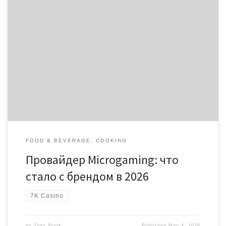
Провайдер Microgaming: On-X Casino что стало с брендом в
2026 История трансформации: от пионера гемблинга до
технологического гиганта К 2026 году бренд Microgaming
окончательно закрепил за собой статус легенды, которая
предпочла эволюцию простому доминированию на рынке
игровых автоматов. Чтобы понять, в каком состоянии
находится компания сегодня, необходимо оглянуться на
события […]
FOOD & BEVERAGE, COOKING
Провайдер Microgaming: что
стало с брендом в 2026
7K Casino
by
Tony Stark
Published
May 4, 2026