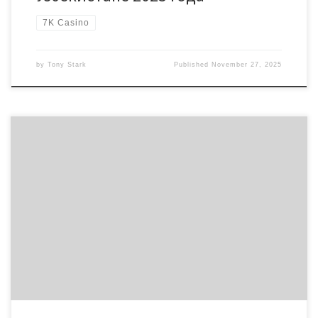
7K Casino
by
Tony Stark
Published
November 27, 2025
Лучшие онлайн казино для ставок на тенге в 2025 году Онлайн
казино становятся всё более популярными среди игроков,
которые ищут удобные и безопасные способы развлечения и
заработка. В 2025 году ставки в казахстанских тенге
становятся стандартом для многих игроков, что открывает
новые возможности для удобных транзакций и комфортных
игр. В […]