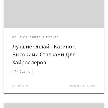
Такие платформы предлагают особые условия, включая
высокие лимиты на ставки, эксклюзивные бонусы и
персонализированное обслуживание. В этой статье мы […]
POLITICS, CURRENT EVENTS
Лучшие Онлайн Казино С
Высокими Ставками Для
Хайроллеров
7K Casino
by
Tony Stark
Published
May 4, 2026