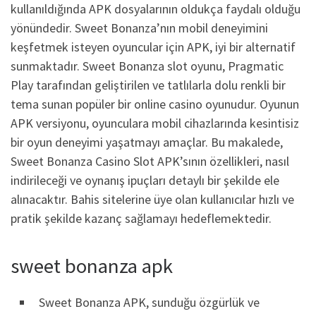
kullanıldığında APK dosyalarının oldukça faydalı olduğu
yönündedir. Sweet Bonanza’nın mobil deneyimini
keşfetmek isteyen oyuncular için APK, iyi bir alternatif
sunmaktadır. Sweet Bonanza slot oyunu, Pragmatic
Play tarafından geliştirilen ve tatlılarla dolu renkli bir
tema sunan popüler bir online casino oyunudur. Oyunun
APK versiyonu, oyunculara mobil cihazlarında kesintisiz
bir oyun deneyimi yaşatmayı amaçlar. Bu makalede,
Sweet Bonanza Casino Slot APK’sının özellikleri, nasıl
indirileceği ve oynanış ipuçları detaylı bir şekilde ele
alınacaktır. Bahis sitelerine üye olan kullanıcılar hızlı ve
pratik şekilde kazanç sağlamayı hedeflemektedir.
sweet bonanza apk
Sweet Bonanza APK, sunduğu özgürlük ve