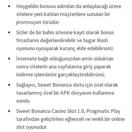
Hoşgeldin bonusu adından da anlaşılacağı üzere
sitelere yeni katılan müşterilere sunulan bir
promosyon türüdür.
Sizler de bir bahis sitesine kayıt olarak bonus
fırsatlarını değerlendirebilir ve Sugar Rush
oyununu oynayarak kazanç elde edebilirsiniz.
İnternete bağlı olduğunuzdan emin olduktan
sonra sitelerin ana sayfalarına giriş yaparak
indirme işlemlerini gerçekleştirebilirsiniz.
Sağlayıcı, Sweet Bonanza slotu için özel olarak
tasarlanmış özel bir APK dosyasını kullanıma
sundu.
Sweet Bonanza Casino Slot 1.0, Pragmatic Play
tarafından geliştirilen eğlenceli ve renkli bir online
slot oyunudur.