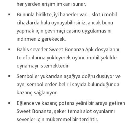
her yerden erişim imkanı sunar.
Bununla birlikte, iyi haberler var – slotu mobil
cihazlarda hala oynayabilirsiniz, ancak bunu
yapmak için çevrimiçi casino uygulamasını
indirmeniz gerekecek.
Bahis severler Sweet Bonanza Apk dosyalarını
telefonlarına yükleyerek oyunu mobil şekilde
oynamayı istemektedir.
Semboller yukarıdan aşağıya doğru düşüyor ve
aynı sembollerden belirli sayıda bulunduğunda
kazanç sağlanıyor.
Eğlence ve kazanç potansiyelini bir araya getiren
Sweet Bonanza, şeker temalı slot oyunlarını
sevenler için mükemmel bir tercihtir.