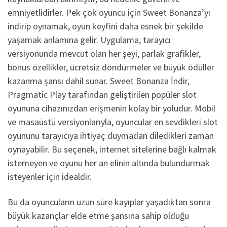
emniyetlidirler. Pek çok oyuncu için Sweet Bonanza’yı
indirip oynamak, oyun keyfini daha esnek bir şekilde
yaşamak anlamına gelir. Uygulama, tarayıcı
versiyonunda mevcut olan her şeyi, parlak grafikler,
bonus özellikler, ücretsiz döndürmeler ve büyük ödüller
kazanma şansı dahil sunar. Sweet Bonanza İndir,
Pragmatic Play tarafından geliştirilen popüler slot
oyununa cihazınızdan erişmenin kolay bir yoludur. Mobil
ve masaüstü versiyonlarıyla, oyuncular en sevdikleri slot
oyununu tarayıcıya ihtiyaç duymadan diledikleri zaman
oynayabilir. Bu seçenek, internet sitelerine bağlı kalmak
istemeyen ve oyunu her an elinin altında bulundurmak
isteyenler için idealdir.
Bu da oyuncuların uzun süre kayıplar yaşadıktan sonra
büyük kazançlar elde etme şansına sahip olduğu