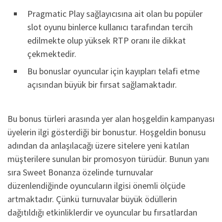
Pragmatic Play sağlayıcısına ait olan bu popüler
slot oyunu binlerce kullanıcı tarafından tercih
edilmekte olup yüksek RTP oranı ile dikkat
çekmektedir.
Bu bonuslar oyuncular için kayıpları telafi etme
açısından büyük bir fırsat sağlamaktadır.
Bu bonus türleri arasında yer alan hoşgeldin kampanyası
üyelerin ilgi gösterdiği bir bonustur. Hoşgeldin bonusu
adından da anlaşılacağı üzere sitelere yeni katılan
müşterilere sunulan bir promosyon türüdür. Bunun yanı
sıra Sweet Bonanza özelinde turnuvalar
düzenlendiğinde oyuncuların ilgisi önemli ölçüde
artmaktadır. Çünkü turnuvalar büyük ödüllerin
dağıtıldığı etkinliklerdir ve oyuncular bu fırsatlardan