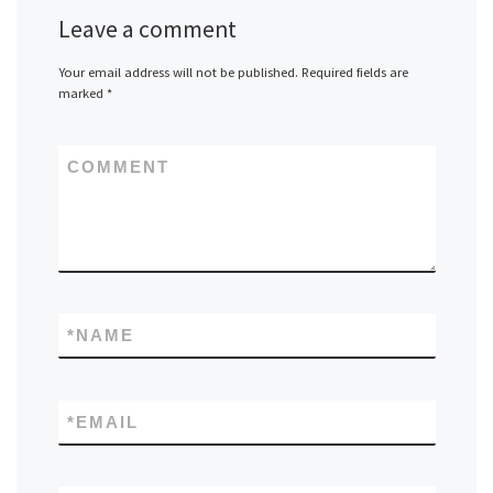
Leave a comment
Your email address will not be published.
Required fields are
marked
*
COMMENT
*
NAME
*
EMAIL