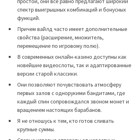
простой, они все равно предлагают широкий
спектр выигрышных комбинаций и бонусных
функций.
Причем вайлд часто имеет дополнительные
свойства (расширение, множитель,
перемещение по игровому полю).
В современных онлайн-казино доступны как
новейшие видеослоты, так и адаптированные
версии старой классики.
Они позволяют почувствовать атмосферу
первых залов с однорукими бандитами, где
каждый спин сопровождался звоном монет и
вращением настоящих барабанов.
Я не отношусь к тем, кто готов сливать
крупные суммы.