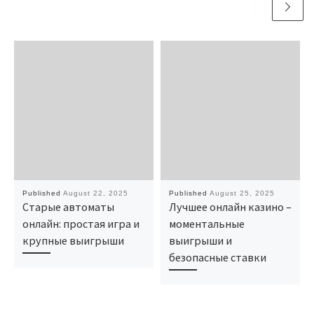
Published
August 22, 2025
Published
August 25, 2025
Старые автоматы
Лучшее онлайн казино –
онлайн: простая игра и
моментальные
крупные выигрыши
выигрыши и
безопасные ставки