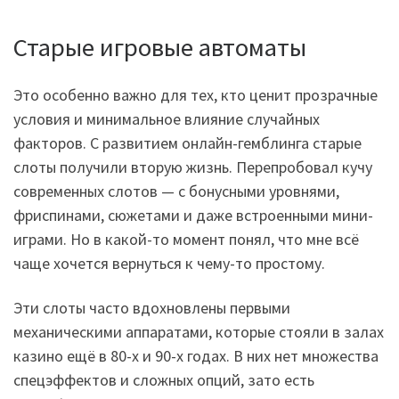
Старые игровые автоматы
Это особенно важно для тех, кто ценит прозрачные
условия и минимальное влияние случайных
факторов. С развитием онлайн-гемблинга старые
слоты получили вторую жизнь. Перепробовал кучу
современных слотов — с бонусными уровнями,
фриспинами, сюжетами и даже встроенными мини-
играми. Но в какой-то момент понял, что мне всё
чаще хочется вернуться к чему-то простому.
Эти слоты часто вдохновлены первыми
механическими аппаратами, которые стояли в залах
казино ещё в 80-х и 90-х годах. В них нет множества
спецэффектов и сложных опций, зато есть