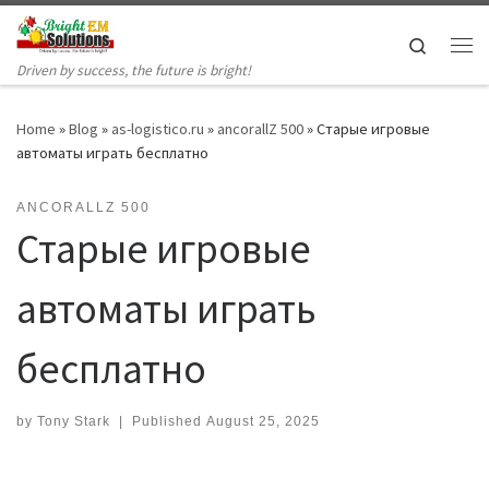
Skip to content
Search
Me
Driven by success, the future is bright!
Home
»
Blog
»
as-logistico.ru
»
ancorallZ 500
»
Старые игровые
автоматы играть бесплатно
ANCORALLZ 500
Старые игровые
автоматы играть
бесплатно
by
Tony Stark
|
Published
August 25, 2025