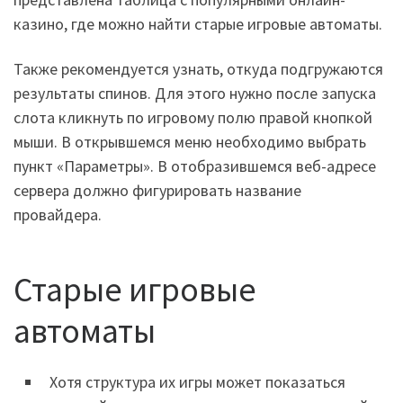
казино, где можно найти старые игровые автоматы.
Также рекомендуется узнать, откуда подгружаются
результаты спинов. Для этого нужно после запуска
слота кликнуть по игровому полю правой кнопкой
мыши. В открывшемся меню необходимо выбрать
пункт «Параметры». В отобразившемся веб-адресе
сервера должно фигурировать название
провайдера.
Старые игровые
автоматы
Хотя структура их игры может показаться