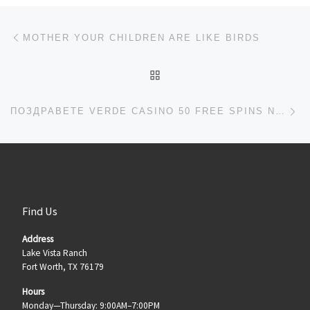
Post navigation
Previous post
MOTHER YOUR CHILDREN ARE LIKE BIRDS
BACK TO POST LIST
Ne
ПОЗДРАВЕТЕ VERDE CASINO 50 FREE SPINS NO DEPOSIT, ЦЕНТЪР НА ЗАБАВНАТА И СИГУРНА КАЗИНО ЕКСКУРЗИЯ!
Find Us
Address
Lake Vista Ranch
Fort Worth, TX 76179
Hours
Monday—Thursday: 9:00AM–7:00PM