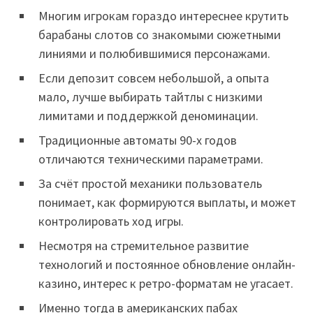
Многим игрокам гораздо интереснее крутить
барабаны слотов со знакомыми сюжетными
линиями и полюбившимися персонажами.
Если депозит совсем небольшой, а опыта
мало, лучше выбирать тайтлы с низкими
лимитами и поддержкой деноминации.
Традиционные автоматы 90-х годов
отличаются техническими параметрами.
За счёт простой механики пользователь
понимает, как формируются выплаты, и может
контролировать ход игры.
Несмотря на стремительное развитие
технологий и постоянное обновление онлайн-
казино, интерес к ретро-форматам не угасает.
Именно тогда в американских пабах