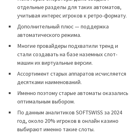
отдельные разделы для таких автоматов,
учитывая интерес игроков к ретро-формату.
Дополнительный плюс — поддержка
автоматического режима.
Многие провайдеры подхватили тренд и
стали создавать на базе наземных слот-
машин их виртуальные версии.
Ассортимент старых аппаратов исчисляется
десятками наименований.
Именно поэтому старые автоматы оказались
оптимальным выбором.
По данным аналитиков SOFTSWISS за 2024
год, около 20% игроков в онлайн казино
выбирают именно такие слоты.