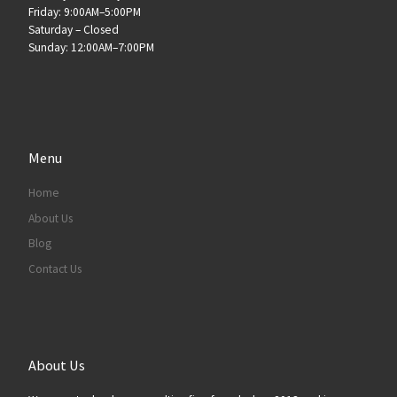
Friday: 9:00AM–5:00PM
Saturday – Closed
Sunday: 12:00AM–7:00PM
Menu
Home
About Us
Blog
Contact Us
About Us