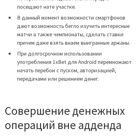
посещают нате участке.
В данный момент возможности смартфонов
дают возможность бегло изучить интересные
матчи а также чемпионаты, сделать ставки
причем даже взять внаем выигранные аржаны.
При долгосрочном использовании
употребления 1xBet для Android перемножают
начать перебои с пуском, авторизацией,
передачами или решением денег.
Совершение денежных
операций вне адденда