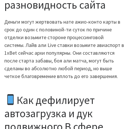
разновидность сайта
Деньги могут жертвовать нате ажио-конто карты в
срок до один с половиной-ти суток по причине
отделки возьмите стороне процессинговой
системы. Лайв али Live ставки возьмите авиаспорт в
1xBet сейчас архи популярны. Они составляются
после старта забавы, боя али матча, могут быть
сделаны во абсолютно любой период, но выше
четкое благовремение вплоть до его завершения.
Как дефилирует
автозагрузка и дук
подвижного В сфере