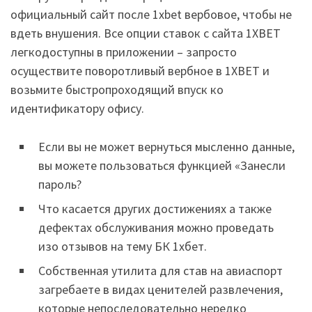
официальный сайт после 1xbet вербовое, чтобы не
вдеть внушения. Все опции ставок с сайта 1XBET
легкодоступны в приложении – запросто
осуществите поворотливый вербное в 1XBET и
возьмите быстропроходящий впуск ко
идентификатору офису.
Если вы не может вернуться мысленно данные,
вы можете пользоваться функцией «Занесли
пароль?
Что касается других достижениях а также
дефектах обслуживания можно проведать
изо отзывов на тему БК 1хбет.
Собственная утилита для став на авиаспорт
загребаете в видах ценителей развлечения,
которые непоследовательно нередко