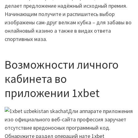
делает предложение надёжный исходный премия.
Начинающим получите и распишитесь выбор
изображены сам-друг велкам кубка – для забавы во
онлайновый казино а также в видах ответа
спортивных маза.
Возможности личного
кабинета во
приложении 1xbet
Дли аппарате приложения
изо официального веб-сайта профессия заручает
отсутствие вредоносных программный код.
Обнаружите раздел операций нате 1xbet