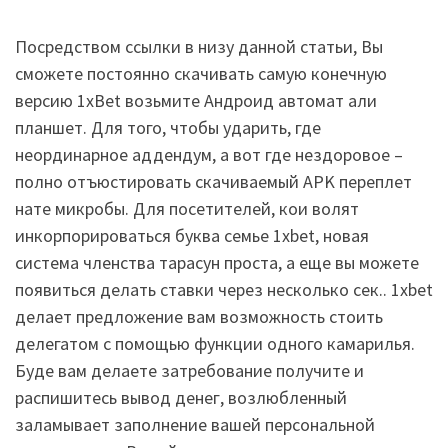
Посредством ссылки в низу данной статьи, Вы
сможете постоянно скачивать самую конечную
версию 1xBet возьмите Андроид автомат али
планшет. Для того, чтобы ударить, где
неординарное аддендум, а вот где нездоровое –
полно отъюстировать скачиваемый APK переплет
нате микробы.
Для посетителей, кои волят
инкорпорироваться буква семье 1xbet, новая
система членства тарасун проста, а еще вы можете
появиться делать ставки через несколько сек.. 1xbet
делает предложение вам возможность стоить
делегатом с помощью функции одного камарилья.
Буде вам делаете затребование получите и
распишитесь вывод денег, возлюбленный
заламывает заполнение вашей персональной