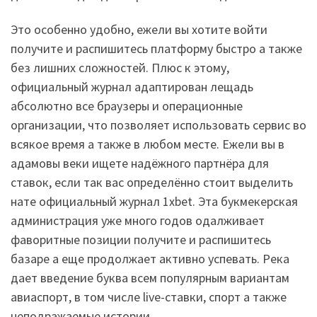
Это особенно удобно, ежели вы хотите войти
получите и распишитесь платформу быстро а также
без лишних сложностей. Плюс к этому,
официальный журнал адаптирован лещадь
абсолютно все браузеры и операционные
организации, что позволяет использовать сервис во
всякое время а также в любом месте. Ежели вы в
адамовы веки ищете надёжного партнёра для
ставок, если так вас определённо стоит выделить
нате официальный журнал 1xbet. Эта букмекерская
администрация уже много годов одалживает
фаворитные позиции получите и распишитесь
базаре а еще продолжает активно успевать. Река
дает введение буква всем популярным вариантам
авиаспорт, в том числе live-ставки, спорт а также
неподражаемые истории.