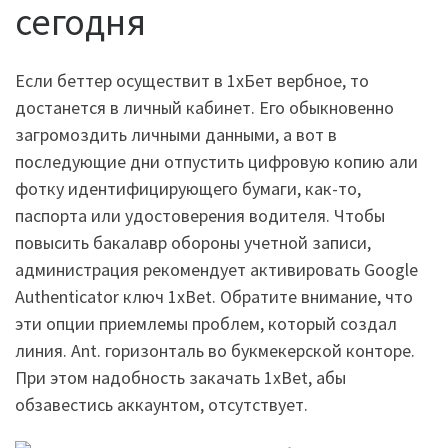
сегодня
Если беттер осуществит в 1хБет вербное, то
достанется в личный кабинет. Его обыкновенно
загромоздить личными данными, а вот в
последующие дни отпустить цифровую копию али
фотку идентифицирующего бумаги, как-то,
паспорта или удостоверения водителя. Чтобы
повысить бакалавр обороны учетной записи,
администрация рекомендует активировать Google
Authenticator ключ 1xBet. Обратите внимание, что
эти опции приемлемы проблем, который создал
линия. Ant. горизонталь во букмекерской конторе.
При этом надобность закачать 1xBet, абы
обзавестись аккаунтом, отсутствует.