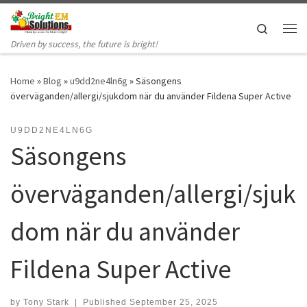
Skip to content
Search
Me
Driven by success, the future is bright!
Home
»
Blog
»
u9dd2ne4ln6g
»
Säsongens
överväganden/allergi/sjukdom när du använder Fildena Super Active
U9DD2NE4LN6G
Säsongens
överväganden/allergi/sjuk
dom när du använder
Fildena Super Active
by
Tony Stark
|
Published
September 25, 2025