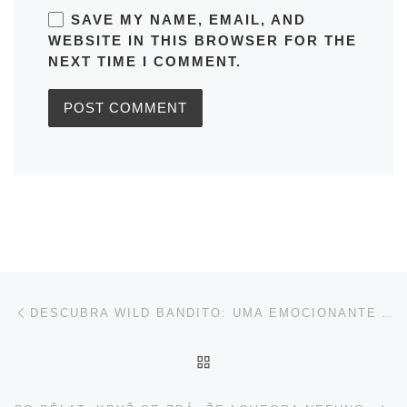
SAVE MY NAME, EMAIL, AND
WEBSITE IN THIS BROWSER FOR THE
NEXT TIME I COMMENT.
Post navigation
Previous post
DESCUBRA WILD BANDITO: UMA EMOCIONANTE AVENTURA DE CAÇA-NÍQUEIS
BACK TO POST LIST
Ne