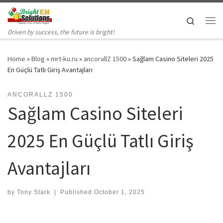
Skip to content
Search
Me
Driven by success, the future is bright!
Home
»
Blog
»
mrt-ku.ru
»
ancorallZ 1500
»
Sağlam Casino Siteleri 2025
En Güçlü Tatlı Giriş Avantajları
ANCORALLZ 1500
Sağlam Casino Siteleri
2025 En Güçlü Tatlı Giriş
Avantajları
by
Tony Stark
|
Published
October 1, 2025