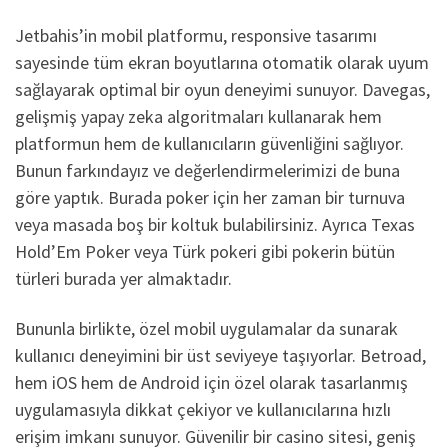
Jetbahis’in mobil platformu, responsive tasarımı
sayesinde tüm ekran boyutlarına otomatik olarak uyum
sağlayarak optimal bir oyun deneyimi sunuyor. Davegas,
gelişmiş yapay zeka algoritmaları kullanarak hem
platformun hem de kullanıcıların güvenliğini sağlıyor.
Bunun farkındayız ve değerlendirmelerimizi de buna
göre yaptık. Burada poker için her zaman bir turnuva
veya masada boş bir koltuk bulabilirsiniz. Ayrıca Texas
Hold’Em Poker veya Türk pokeri gibi pokerin bütün
türleri burada yer almaktadır.
Bununla birlikte, özel mobil uygulamalar da sunarak
kullanıcı deneyimini bir üst seviyeye taşıyorlar. Betroad,
hem iOS hem de Android için özel olarak tasarlanmış
uygulamasıyla dikkat çekiyor ve kullanıcılarına hızlı
erişim imkanı sunuyor. Güvenilir bir casino sitesi, geniş