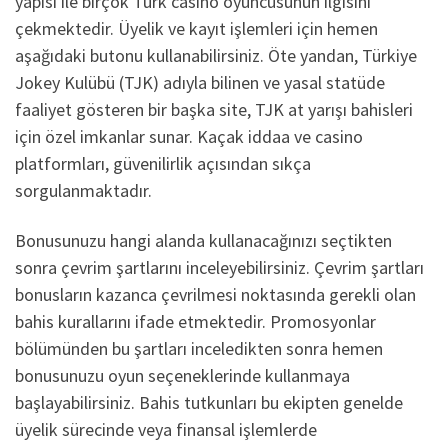
yapısı ile birçok Türk casino oyuncusunun ilgisini
çekmektedir. Üyelik ve kayıt işlemleri için hemen
aşağıdaki butonu kullanabilirsiniz. Öte yandan, Türkiye
Jokey Kulübü (TJK) adıyla bilinen ve yasal statüde
faaliyet gösteren bir başka site, TJK at yarışı bahisleri
için özel imkanlar sunar. Kaçak iddaa ve casino
platformları, güvenilirlik açısından sıkça
sorgulanmaktadır.
Bonusunuzu hangi alanda kullanacağınızı seçtikten
sonra çevrim şartlarını inceleyebilirsiniz. Çevrim şartları
bonusların kazanca çevrilmesi noktasında gerekli olan
bahis kurallarını ifade etmektedir. Promosyonlar
bölümünden bu şartları inceledikten sonra hemen
bonusunuzu oyun seçeneklerinde kullanmaya
başlayabilirsiniz. Bahis tutkunları bu ekipten genelde
üyelik sürecinde veya finansal işlemlerde