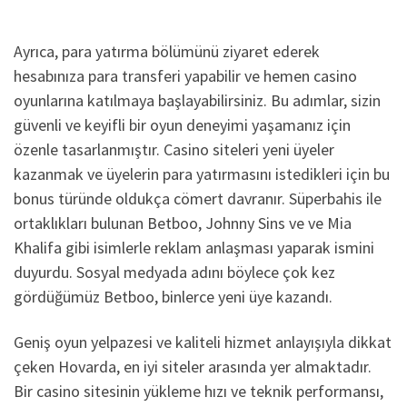
Ayrıca, para yatırma bölümünü ziyaret ederek
hesabınıza para transferi yapabilir ve hemen casino
oyunlarına katılmaya başlayabilirsiniz. Bu adımlar, sizin
güvenli ve keyifli bir oyun deneyimi yaşamanız için
özenle tasarlanmıştır. Casino siteleri yeni üyeler
kazanmak ve üyelerin para yatırmasını istedikleri için bu
bonus türünde oldukça cömert davranır. Süperbahis ile
ortaklıkları bulunan Betboo, Johnny Sins ve ve Mia
Khalifa gibi isimlerle reklam anlaşması yaparak ismini
duyurdu. Sosyal medyada adını böylece çok kez
gördüğümüz Betboo, binlerce yeni üye kazandı.
Geniş oyun yelpazesi ve kaliteli hizmet anlayışıyla dikkat
çeken Hovarda, en iyi siteler arasında yer almaktadır.
Bir casino sitesinin yükleme hızı ve teknik performansı,