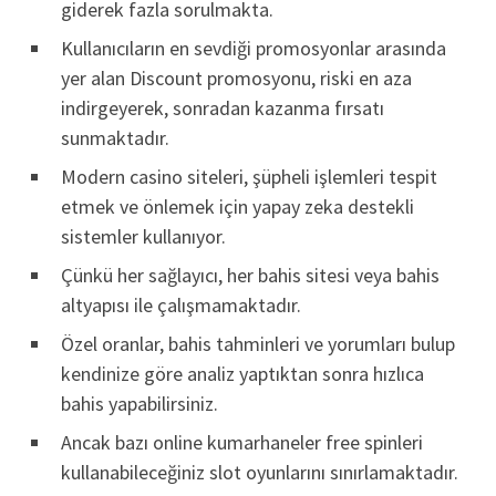
giderek fazla sorulmakta.
Kullanıcıların en sevdiği promosyonlar arasında
yer alan Discount promosyonu, riski en aza
indirgeyerek, sonradan kazanma fırsatı
sunmaktadır.
Modern casino siteleri, şüpheli işlemleri tespit
etmek ve önlemek için yapay zeka destekli
sistemler kullanıyor.
Çünkü her sağlayıcı, her bahis sitesi veya bahis
altyapısı ile çalışmamaktadır.
Özel oranlar, bahis tahminleri ve yorumları bulup
kendinize göre analiz yaptıktan sonra hızlıca
bahis yapabilirsiniz.
Ancak bazı online kumarhaneler free spinleri
kullanabileceğiniz slot oyunlarını sınırlamaktadır.