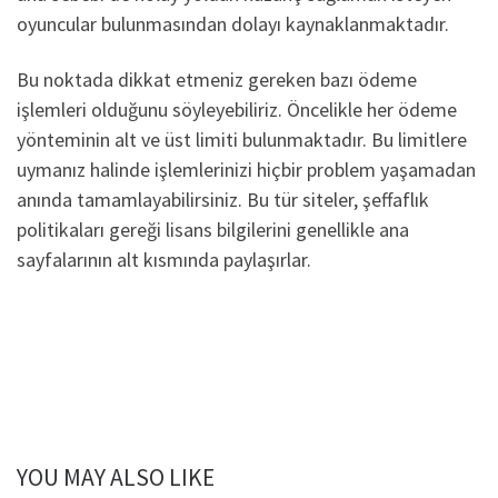
oyuncular bulunmasından dolayı kaynaklanmaktadır.
Bu noktada dikkat etmeniz gereken bazı ödeme
işlemleri olduğunu söyleyebiliriz. Öncelikle her ödeme
yönteminin alt ve üst limiti bulunmaktadır. Bu limitlere
uymanız halinde işlemlerinizi hiçbir problem yaşamadan
anında tamamlayabilirsiniz. Bu tür siteler, şeffaflık
politikaları gereği lisans bilgilerini genellikle ana
sayfalarının alt kısmında paylaşırlar.
YOU MAY ALSO LIKE