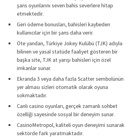
şans oyunlarını seven bahis severlere hitap
etmektedir.
Geri ödeme bonusları, bahisleri kaybeden
kullanıcılar için bir şans daha verir.
Öte yandan, Türkiye Jokey Kulübü (TJK) adıyla
bilinen ve yasal statüde faaliyet gösteren bir
başka site, TJK at yarışı bahisleri için özel
imkanlar sunar.
Ekranda 3 veya daha fazla Scatter sembolünün
yer alması sizleri otomatik olarak oyuna
sokmaktadır.
Canlı casino oyunları, gerçek zamanlı sohbet
özelliği sayesinde sosyal bir deneyim sunar.
CasinoMetropol, kaliteli oyun deneyimi sunarak
sektörde fark yaratmaktadır.