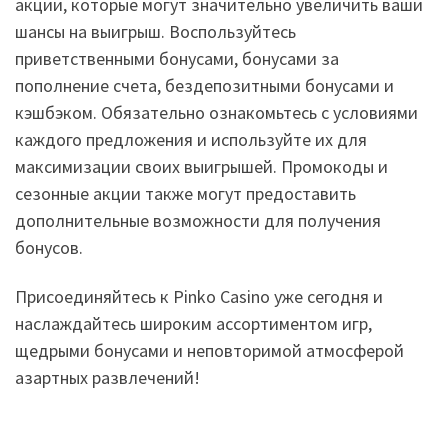
акции, которые могут значительно увеличить ваши
шансы на выигрыш. Воспользуйтесь
приветственными бонусами, бонусами за
пополнение счета, бездепозитными бонусами и
кэшбэком. Обязательно ознакомьтесь с условиями
каждого предложения и используйте их для
максимизации своих выигрышей. Промокоды и
сезонные акции также могут предоставить
дополнительные возможности для получения
бонусов.
Присоединяйтесь к Pinko Casino уже сегодня и
наслаждайтесь широким ассортиментом игр,
щедрыми бонусами и неповторимой атмосферой
азартных развлечений!