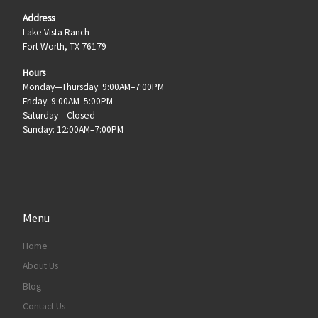
Address
Lake Vista Ranch
Fort Worth, TX 76179
Hours
Monday—Thursday: 9:00AM–7:00PM
Friday: 9:00AM–5:00PM
Saturday – Closed
Sunday: 12:00AM–7:00PM
Menu
Home
About Us
Blog
Contact Us