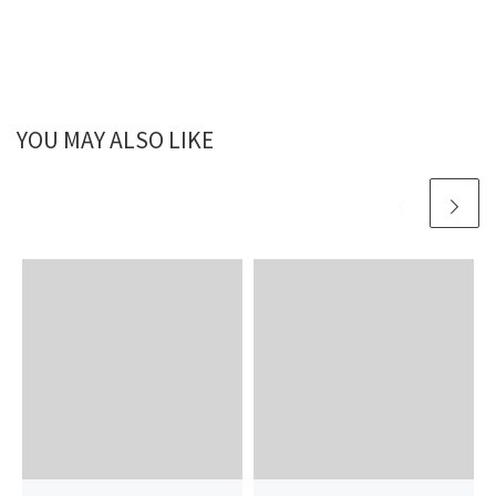
YOU MAY ALSO LIKE