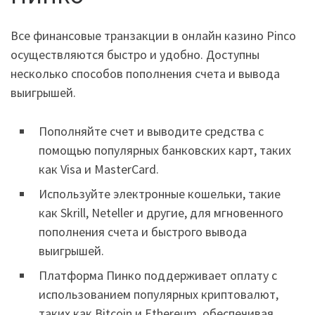
Все финансовые транзакции в онлайн казино Pinco
осуществляются быстро и удобно. Доступны
несколько способов пополнения счета и вывода
выигрышей.
Пополняйте счет и выводите средства с
помощью популярных банковских карт, таких
как Visa и MasterCard.
Используйте электронные кошельки, такие
как Skrill, Neteller и другие, для мгновенного
пополнения счета и быстрого вывода
выигрышей.
Платформа Пинко поддерживает оплату с
использованием популярных криптовалют,
таких как Bitcoin и Ethereum, обеспечивая