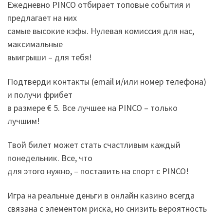
Ежедневно PINCO отбирает топовые события и
предлагает на них
самые высокие кэфы. Нулевая комиссия для нас,
максимальные
выигрыши – для тебя!
Подтверди контакты (email и/или номер телефона)
и получи фрибет
в размере € 5. Все лучшее на PINCO – только
лучшим!
Твой билет может стать счастливым каждый
понедельник. Все, что
для этого нужно, – поставить на спорт с PINCO!
Игра на реальные деньги в онлайн казино всегда
связана с элементом риска, но снизить вероятность