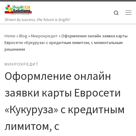
Skip to content
Search
Me
Driven by success, the future is bright!
Home
»
Blog
»
Микрокредит
»
Оформление онлайн заявки карты
Евросети «Кукуруза» с кредитным лимитом, с моментальным
решением
МИКРОКРЕДИТ
Оформление онлайн
заявки карты Евросети
«Кукуруза» с кредитным
лимитом, с