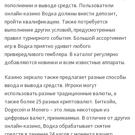
пополнении и выводе средств. Пользователи
онлайн-казино Водка должны внести депозит,
пройти квалификацию. Также потребуется
выполнение других условий, предусмотренных
правил турнирного события. Большой ассортимент
игр в Водка приятно удивит любого
привередливого гемблера. В каталог регулярно
добавляются новинки и всем известные аппараты.
Казино зеркало также предлагает разные способы
ввода и вывода средств. Игроки могут
использовать разные традиционные валюты, а
также более 25 разных криптовалют. Биткойн,
Dogecoin и Monero – это лишь некоторые из
цифровых валют, принимаемых. В отличие от других
онлайн-казино, Водка обрабатывает снятие
средств в течение 24 часов с момента вашего