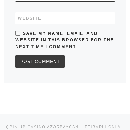
WEBSITE
SAVE MY NAME, EMAIL, AND
WEBSITE IN THIS BROWSER FOR THE
NEXT TIME I COMMENT.
Post navigation
Previous post
PIN UP CASINO AZƏRBAYCAN – ETIBARLI ONLAYN QUMAR PLATFORMASI