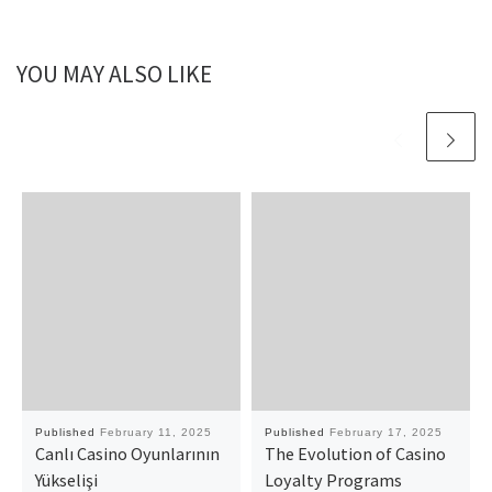
YOU MAY ALSO LIKE
Published
February 11, 2025
Published
February 17, 2025
Canlı Casino Oyunlarının
The Evolution of Casino
Yükselişi
Loyalty Programs