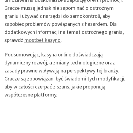
Gracze muszą jednak nie zapominać o ostrożnym
graniu i używać z narzędzi do samokontroli, aby
zapobiec problemów powiązanych z hazardem. Dla
dodatkowych informacji na temat ostrożnego grania,
sprawdź
mostbet kasyno
.
Podsumowując, kasyna online doświadczają
dynamiczny rozwój, a zmiany technologiczne oraz
zasady prawne wpływają na perspektywy tej branży.
Gracze są zobowiązani być świadomi tych modyfikacji,
aby w całości czerpać z szans, jakie proponują
współczesne platformy.