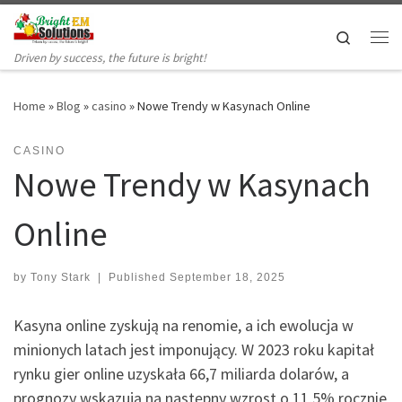
Skip to content
Search
Me
Driven by success, the future is bright!
Home
»
Blog
»
casino
»
Nowe Trendy w Kasynach Online
CASINO
Nowe Trendy w Kasynach
Online
by
Tony Stark
|
Published
September 18, 2025
Kasyna online zyskują na renomie, a ich ewolucja w
minionych latach jest imponujący. W 2023 roku kapitał
rynku gier online uzyskała 66,7 miliarda dolarów, a
prognozy wskazują na następny wzrost o 11,5% rocznie