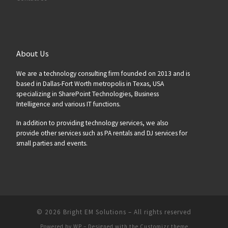
About Us
We are a technology consulting firm founded on 2013 and is
based in Dallas-Fort Worth metropolis in Texas, USA
specializing in SharePoint Technologies, Business
Intelligence and various IT functions.
In addition to providing technology services, we also
provide other services such as PA rentals and DJ services for
small parties and events.
© 2026
Bright EM Solutions
– All rights reserved
Powered by
WP
– Designed with the
Customizr theme