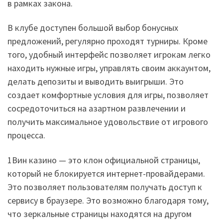
в рамках закона.
В клубе доступен большой выбор бонусных
предложений, регулярно проходят турниры. Кроме
того, удобный интерфейс позволяет игрокам легко
находить нужные игры, управлять своим аккаунтом,
делать депозиты и выводить выигрыши. Это
создает комфортные условия для игры, позволяет
сосредоточиться на азартном развлечении и
получить максимальное удовольствие от игрового
процесса.
1Вин казино — это клон официальной страницы,
который не блокируется интернет-провайдерами.
Это позволяет пользователям получать доступ к
сервису в браузере. Это возможно благодаря тому,
что зеркальные страницы находятся на другом