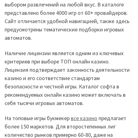
выбором развлечений на любой вкус. В каталоге
представлено более 4000 игр от 60+ провайдеров.
Сайт отличается удобной навигацией, также здесь
предусмотрены тематические подборки игровых
автоматов.
Наличие лицензии является одним из ключевых
критериев при выборе ТОП онлайн казино.
Лицензия подтверждает законность деятельности
казино и его соответствие стандартам
безопасности и честной игры. Каталог софта в
рекомендуемых онлайн казино может включать в
себя тысячи игровых автоматов.
На топовые игры букмекер
все казино
предлагает
более 150 маркетов. Для второстепенных лиг
количество рынков примерно 60-80, даже на