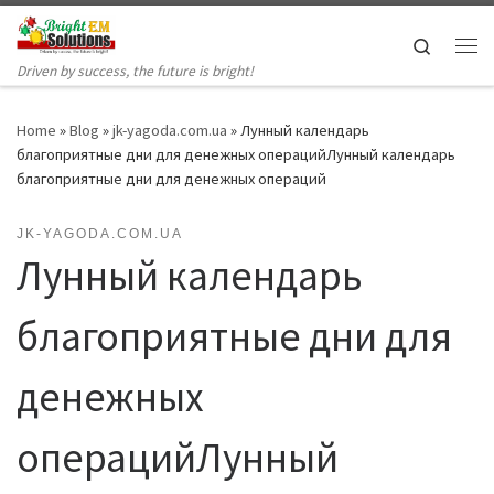
Skip to content
Search
Me
Driven by success, the future is bright!
Home
»
Blog
»
jk-yagoda.com.ua
»
Лунный календарь
благоприятные дни для денежных операцийЛунный календарь
благоприятные дни для денежных операций
JK-YAGODA.COM.UA
Лунный календарь
благоприятные дни для
денежных
операцийЛунный