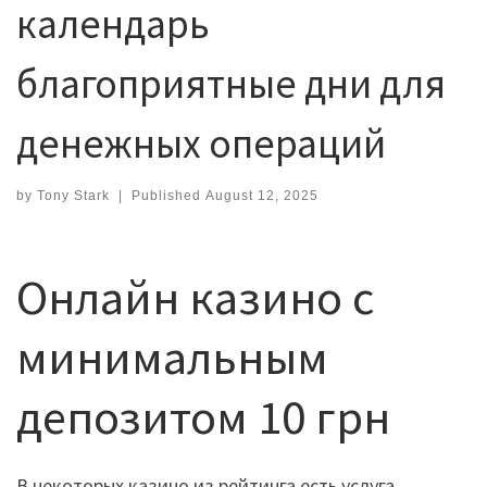
календарь
благоприятные дни для
денежных операций
by
Tony Stark
|
Published
August 12, 2025
Онлайн казино с
минимальным
депозитом 10 грн ️
В некоторых казино из рейтинга есть услуга