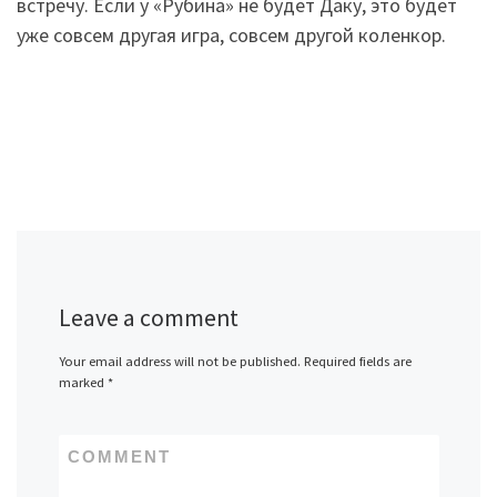
встречу. Если у «Рубина» не будет Даку, это будет
уже совсем другая игра, совсем другой коленкор.
Leave a comment
Your email address will not be published.
Required fields are
marked
*
COMMENT