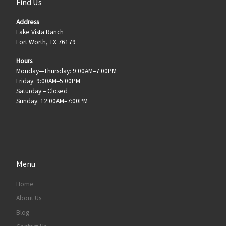
Find Us
Address
Lake Vista Ranch
Fort Worth, TX 76179
Hours
Monday—Thursday: 9:00AM–7:00PM
Friday: 9:00AM–5:00PM
Saturday – Closed
Sunday: 12:00AM–7:00PM
Menu
Home
About Us
Blog