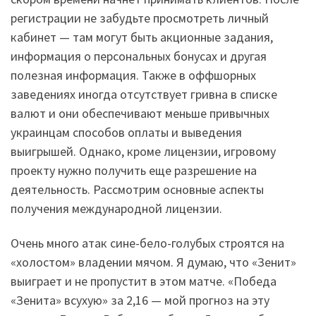
регистрации не забудьте просмотреть личный
кабинет — там могут быть акционные задания,
информация о персональных бонусах и другая
полезная информация. Также в оффшорных
заведениях иногда отсутствует гривна в списке
валют и они обеспечивают меньше привычных
украинцам способов оплаты и выведения
выигрышей. Однако, кроме лицензии, игровому
проекту нужно получить еще разрешение на
деятельность. Рассмотрим основные аспекты
получения международной лицензии.
Очень много атак сине-бело-голубых строятся на
«холостом» владении мячом. Я думаю, что «Зенит»
выиграет и не пропустит в этом матче. «Победа
«Зенита» всухую» за 2,16 — мой прогноз на эту