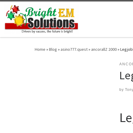
Skip to content
Home
»
Blog
»
asino777.quest
»
ancorallZ 2000
»
Legjobb
ANCO
Le
by
Tony
Le