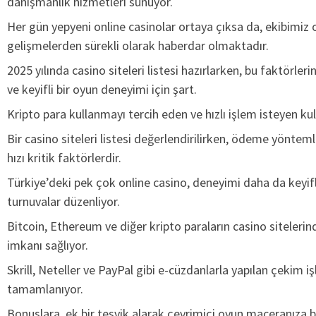
danışmanlık hizmetleri sunuyor.
Her gün yepyeni online casinolar ortaya çıksa da, ekibimiz
gelişmelerden sürekli olarak haberdar olmaktadır.
2025 yılında casino siteleri listesi hazırlarken, bu faktör
ve keyifli bir oyun deneyimi için şart.
Kripto para kullanmayı tercih eden ve hızlı işlem isteyen kull
Bir casino siteleri listesi değerlendirilirken, ödeme yönteml
hızı kritik faktörlerdir.
Türkiye’deki pek çok online casino, deneyimi daha da keyifl
turnuvalar düzenliyor.
Bitcoin, Ethereum ve diğer kripto paraların casino sitelerin
imkanı sağlıyor.
Skrill, Neteller ve PayPal gibi e-cüzdanlarla yapılan çekim i
tamamlanıyor.
Bonuslara, ek bir teşvik alarak çevrimiçi oyun maceranıza 