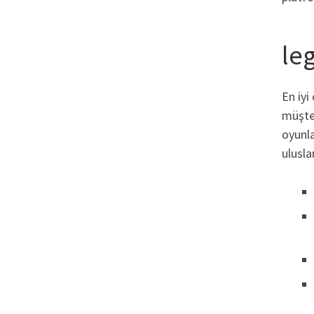
le
En iyi
müşter
oyunla
ulusla