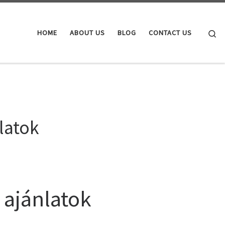
Se
HOME
ABOUT US
BLOG
CONTACT US
latok
 ajánlatok