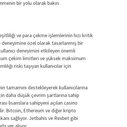
nmenin bir yolu olarak bakın.
şitliliği ve para çekme işlemlerinin hızı kritik
no deneyimine özel olarak tasarlanmış bir
llanıcı deneyimini etkileyen önemli
nimum çekim limitleri ve yüksek maksimum
lılığı riski taşıyan kullanıcılar için
in tamamını destekleyerek kullanıcılarına
çin daha düşük çevrim şartlarına sahip
ası lisanslara sahipyeni açılan casino
bilir. Bitcoin, Ethereum ve diğer kripto
mkanı sağlıyor. Jetbahis ve Rexbet gibi
da yer alıyor.