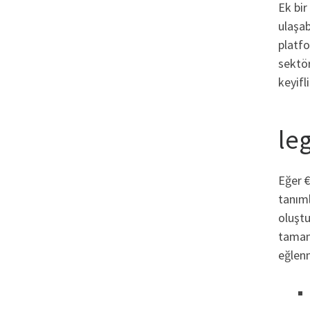
Ek bir
ulaşab
platfo
sektör
keyifl
le
Eğer €
tanıml
oluştu
tamaml
eğlen