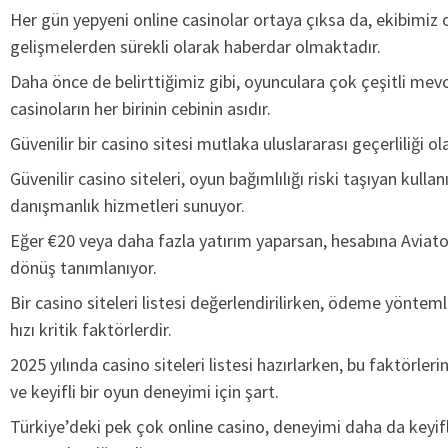
Her gün yepyeni online casinolar ortaya çıksa da, ekibimiz
gelişmelerden sürekli olarak haberdar olmaktadır.
Daha önce de belirttiğimiz gibi, oyunculara çok çeşitli me
casinoların her birinin cebinin asıdır.
Güvenilir bir casino sitesi mutlaka uluslararası geçerliliği ol
Güvenilir casino siteleri, oyun bağımlılığı riski taşıyan kulla
danışmanlık hizmetleri sunuyor.
Eğer €20 veya daha fazla yatırım yaparsan, hesabına Aviat
dönüş tanımlanıyor.
Bir casino siteleri listesi değerlendirilirken, ödeme yönteml
hızı kritik faktörlerdir.
2025 yılında casino siteleri listesi hazırlarken, bu faktör
ve keyifli bir oyun deneyimi için şart.
Türkiye’deki pek çok online casino, deneyimi daha da keyifl