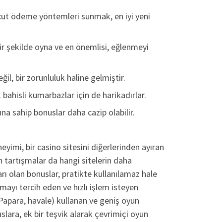
vcut ödeme yöntemleri sunmak, en iyi yeni
r şekilde oyna ve en önemlisi, eğlenmeyi
ğil, bir zorunluluk haline gelmiştir.
bahisli kumarbazlar için de harikadırlar.
na sahip bonuslar daha cazip olabilir.
eyimi, bir casino sitesini diğerlerinden ayıran
an tartışmalar da hangi sitelerin daha
arı olan bonuslar, pratikte kullanılamaz hale
mayı tercih eden ve hızlı işlem isteyen
(Papara, havale) kullanan ve geniş oyun
slara, ek bir teşvik alarak çevrimiçi oyun