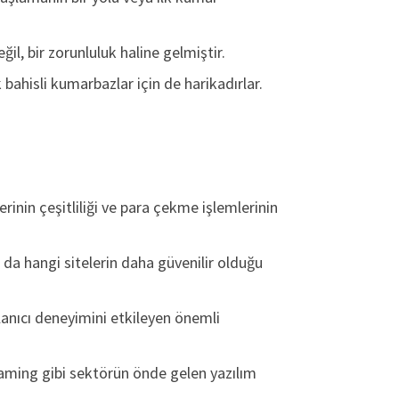
ğil, bir zorunluluk haline gelmiştir.
bahisli kumarbazlar için de harikadırlar.
erinin çeşitliliği ve para çekme işlemlerinin
 da hangi sitelerin daha güvenilir olduğu
anıcı deneyimini etkileyen önemli
aming gibi sektörün önde gelen yazılım