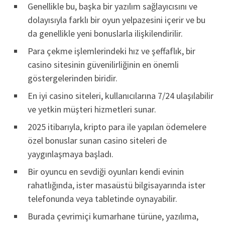
Genellikle bu, başka bir yazılım sağlayıcısını ve
dolayısıyla farklı bir oyun yelpazesini içerir ve bu
da genellikle yeni bonuslarla ilişkilendirilir.
Para çekme işlemlerindeki hız ve şeffaflık, bir
casino sitesinin güvenilirliğinin en önemli
göstergelerinden biridir.
En iyi casino siteleri, kullanıcılarına 7/24 ulaşılabilir
ve yetkin müşteri hizmetleri sunar.
2025 itibarıyla, kripto para ile yapılan ödemelere
özel bonuslar sunan casino siteleri de
yaygınlaşmaya başladı.
Bir oyuncu en sevdiği oyunları kendi evinin
rahatlığında, ister masaüstü bilgisayarında ister
telefonunda veya tabletinde oynayabilir.
Burada çevrimiçi kumarhane türüne, yazılıma,