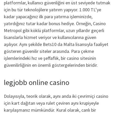
platformlar, kullanıcı güvenliğini en üst seviyede tutmak
için bu tür teknolojilere yatırım yapıyor. 1.000 TL’ye
kadar yapacağınız ilk para yatırma işleminizde,
yatırdığınız tutar kadar bonus hediye. Örneğin, Casino
Metropol gibi köklü platformlar, uzun yıllardır geçerli
lisanslarla hizmet veriyor ve kullanıcılarına güven
aşılıyor. Aynı şekilde Bets10 da Malta lisansıyla faaliyet
gösteren güvenilir siteler arasında. Para çekme
işlemlerindeki hız ve şeffaflık, bir casino sitesinin
güvenilirliğinin en önemli göstergelerinden biridir.
legjobb online casino
Dolayısıyla, teorik olarak, aynı anda iki çevrimiçi casino
için kart dağıtan veya rulet çeviren aynı krupiyeyle
karşılaşmanız mümkündür. Kural olarak, canlı bir