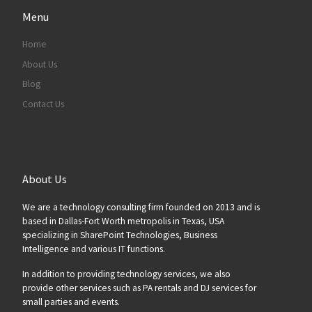
Menu
Home
About Us
Blog
Contact Us
About Us
We are a technology consulting firm founded on 2013 and is
based in Dallas-Fort Worth metropolis in Texas, USA
specializing in SharePoint Technologies, Business
Intelligence and various IT functions.
In addition to providing technology services, we also
provide other services such as PA rentals and DJ services for
small parties and events.