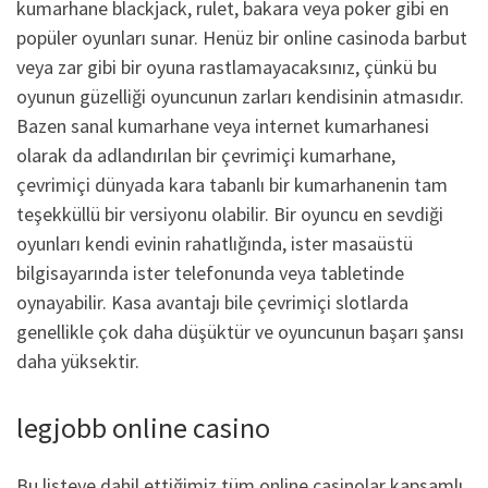
kumarhane blackjack, rulet, bakara veya poker gibi en
popüler oyunları sunar. Henüz bir online casinoda barbut
veya zar gibi bir oyuna rastlamayacaksınız, çünkü bu
oyunun güzelliği oyuncunun zarları kendisinin atmasıdır.
Bazen sanal kumarhane veya internet kumarhanesi
olarak da adlandırılan bir çevrimiçi kumarhane,
çevrimiçi dünyada kara tabanlı bir kumarhanenin tam
teşekküllü bir versiyonu olabilir. Bir oyuncu en sevdiği
oyunları kendi evinin rahatlığında, ister masaüstü
bilgisayarında ister telefonunda veya tabletinde
oynayabilir. Kasa avantajı bile çevrimiçi slotlarda
genellikle çok daha düşüktür ve oyuncunun başarı şansı
daha yüksektir.
legjobb online casino
Bu listeye dahil ettiğimiz tüm online casinolar kapsamlı