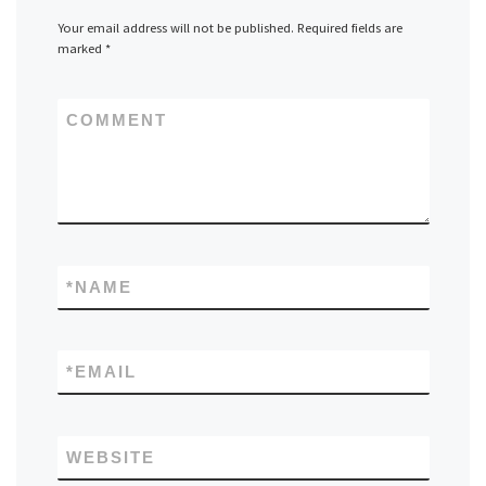
Your email address will not be published.
Required fields are
marked
*
COMMENT
*
NAME
*
EMAIL
WEBSITE