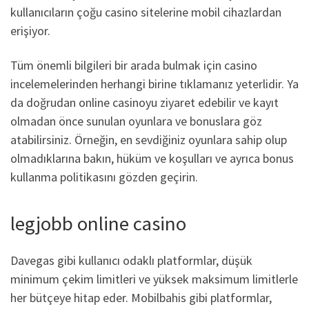
kullanıcıların çoğu casino sitelerine mobil cihazlardan
erişiyor.
Tüm önemli bilgileri bir arada bulmak için casino
incelemelerinden herhangi birine tıklamanız yeterlidir. Ya
da doğrudan online casinoyu ziyaret edebilir ve kayıt
olmadan önce sunulan oyunlara ve bonuslara göz
atabilirsiniz. Örneğin, en sevdiğiniz oyunlara sahip olup
olmadıklarına bakın, hüküm ve koşulları ve ayrıca bonus
kullanma politikasını gözden geçirin.
legjobb online casino
Davegas gibi kullanıcı odaklı platformlar, düşük
minimum çekim limitleri ve yüksek maksimum limitlerle
her bütçeye hitap eder. Mobilbahis gibi platformlar,