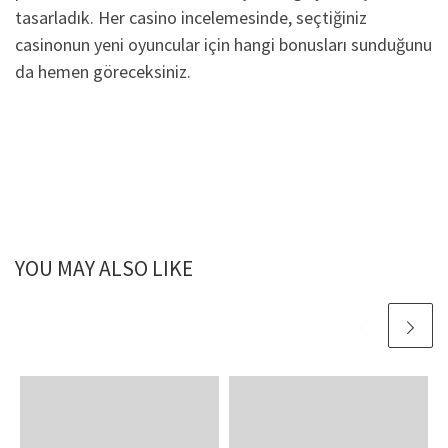
tasarladık. Her casino incelemesinde, seçtiğiniz
casinonun yeni oyuncular için hangi bonusları sunduğunu
da hemen göreceksiniz.
YOU MAY ALSO LIKE