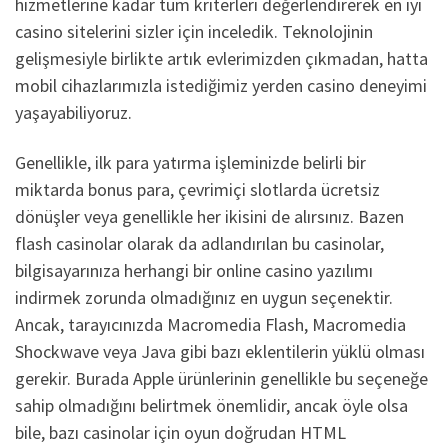
hizmetlerine kadar tüm kriterleri değerlendirerek en iyi
casino sitelerini sizler için inceledik. Teknolojinin
gelişmesiyle birlikte artık evlerimizden çıkmadan, hatta
mobil cihazlarımızla istediğimiz yerden casino deneyimi
yaşayabiliyoruz.
Genellikle, ilk para yatırma işleminizde belirli bir
miktarda bonus para, çevrimiçi slotlarda ücretsiz
dönüşler veya genellikle her ikisini de alırsınız. Bazen
flash casinolar olarak da adlandırılan bu casinolar,
bilgisayarınıza herhangi bir online casino yazılımı
indirmek zorunda olmadığınız en uygun seçenektir.
Ancak, tarayıcınızda Macromedia Flash, Macromedia
Shockwave veya Java gibi bazı eklentilerin yüklü olması
gerekir. Burada Apple ürünlerinin genellikle bu seçeneğe
sahip olmadığını belirtmek önemlidir, ancak öyle olsa
bile, bazı casinolar için oyun doğrudan HTML