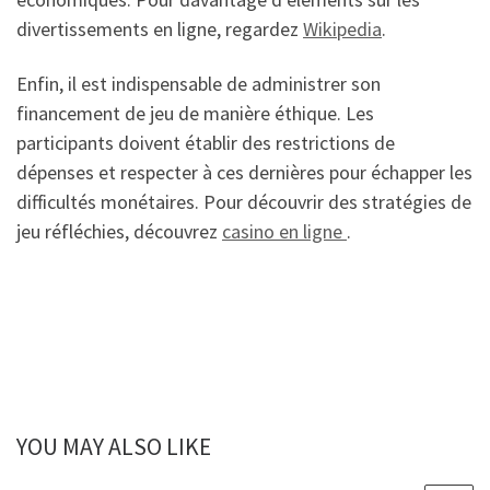
divertissements en ligne, regardez
Wikipedia
.
Enfin, il est indispensable de administrer son
financement de jeu de manière éthique. Les
participants doivent établir des restrictions de
dépenses et respecter à ces dernières pour échapper les
difficultés monétaires. Pour découvrir des stratégies de
jeu réfléchies, découvrez
casino en ligne
.
YOU MAY ALSO LIKE