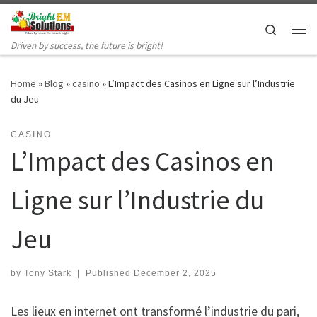
Skip to content
Search
Me
Driven by success, the future is bright!
Home
»
Blog
»
casino
»
L’Impact des Casinos en Ligne sur l’Industrie
du Jeu
CASINO
L’Impact des Casinos en
Ligne sur l’Industrie du
Jeu
by
Tony Stark
|
Published
December 2, 2025
Les lieux en internet ont transformé l’industrie du pari,