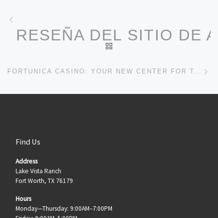
Post navigation
Previous post
RESEÑA DEL SITIO DE 
BACK TO POST LIST
Ne
FORTUNICA CASINO: YOUR NEW CENTER FOR TOP INTERNET GAMING
Find Us
Address
Lake Vista Ranch
Fort Worth, TX 76179
Hours
Monday—Thursday: 9:00AM–7:00PM