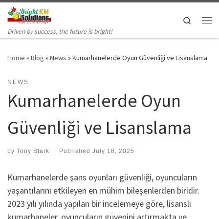
Skip to content
Search
Me
Driven by success, the future is bright!
Home
»
Blog
»
News
»
Kumarhanelerde Oyun Güvenliği ve Lisanslama
NEWS
Kumarhanelerde Oyun
Güvenliği ve Lisanslama
by
Tony Stark
|
Published
July 18, 2025
Kumarhanelerde şans oyunları güvenliği, oyuncuların
yaşantılarını etkileyen en mühim bileşenlerden biridir.
2023 yılı yılında yapılan bir incelemeye göre, lisanslı
kumarhaneler, oyuncuların güvenini artırmakta ve