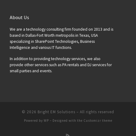
About Us
We are a technology consulting firm founded on 2013 and is
based in Dallas-Fort Worth metropolis in Texas, USA
specializing in SharePoint Technologies, Business
Intelligence and various IT functions.
In addition to providing technology services, we also
provide other services such as PA rentals and DJ services for
small parties and events.
© 2026
Bright EM Solutions
– All rights reserved
Powered by
WP
– Designed with the
Customizr theme