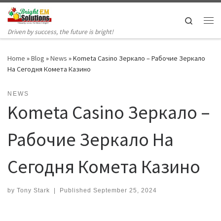
Skip to content
Search
Me
Driven by success, the future is bright!
Home
»
Blog
»
News
»
Kometa Casino Зеркало – Рабочие Зеркало
На Сегодня Комета Казино
NEWS
Kometa Casino Зеркало –
Рабочие Зеркало На
Сегодня Комета Казино
by
Tony Stark
|
Published
September 25, 2024