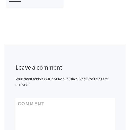
Leave a comment
Your email address will not be published.
Required fields are
marked
*
COMMENT