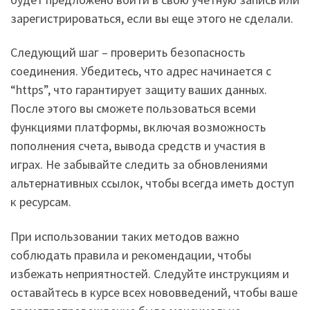
зарегистрироваться, если вы еще этого не сделали.
Следующий шаг – проверить безопасность
соединения. Убедитесь, что адрес начинается с
“https”, что гарантирует защиту ваших данных.
После этого вы сможете пользоваться всеми
функциями платформы, включая возможность
пополнения счета, вывода средств и участия в
играх. Не забывайте следить за обновлениями
альтернативных ссылок, чтобы всегда иметь доступ
к ресурсам.
При использовании таких методов важно
соблюдать правила и рекомендации, чтобы
избежать неприятностей. Следуйте инструкциям и
оставайтесь в курсе всех нововведений, чтобы ваше