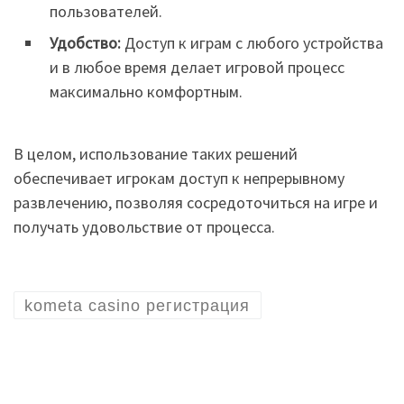
пользователей.
Удобство:
Доступ к играм с любого устройства
и в любое время делает игровой процесс
максимально комфортным.
В целом, использование таких решений
обеспечивает игрокам доступ к непрерывному
развлечению, позволяя сосредоточиться на игре и
получать удовольствие от процесса.
kometa casino регистрация