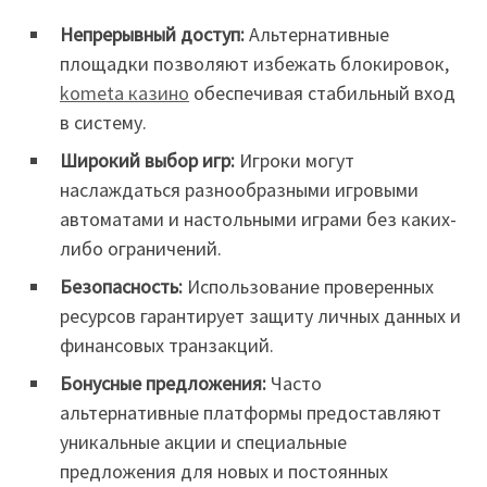
Непрерывный доступ:
Альтернативные
площадки позволяют избежать блокировок,
kometa казино
обеспечивая стабильный вход
в систему.
Широкий выбор игр:
Игроки могут
наслаждаться разнообразными игровыми
автоматами и настольными играми без каких-
либо ограничений.
Безопасность:
Использование проверенных
ресурсов гарантирует защиту личных данных и
финансовых транзакций.
Бонусные предложения:
Часто
альтернативные платформы предоставляют
уникальные акции и специальные
предложения для новых и постоянных