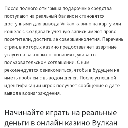
После полного отыгрыша подарочные средства
поступают на реальный баланс и становятся
доступными для вывода
Vulkan казино
на карту или
кошелек. Создавать учетную запись имеют право
посетители, достигшие совершеннолетия. Перечень
стран, в которых казино предоставляет азартные
услуги на законных основаниях, указан в
пользовательском соглашении. С ним
рекомендуется ознакомиться, чтобы в будущем не
иметь проблем с выводом денег. После успешной
идентификации игрок получает сообщение о дате
вывода вознаграждения.
Начинайте играть на реальные
деньги в онлайн казино Вулкан