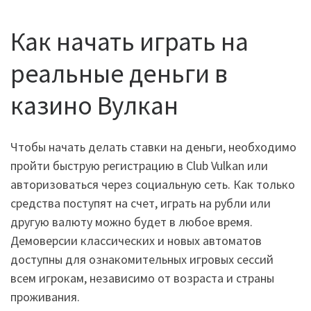
Как начать играть на
реальные деньги в
казино Вулкан
Чтобы начать делать ставки на деньги, необходимо
пройти быструю регистрацию в Club Vulkan или
авторизоваться через социальную сеть. Как только
средства поступят на счет, играть на рубли или
другую валюту можно будет в любое время.
Демоверсии классических и новых автоматов
доступны для ознакомительных игровых сессий
всем игрокам, независимо от возраста и страны
проживания.