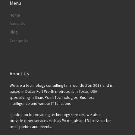
Menu
Home
About Us
Blog
Contact Us
About Us
We are a technology consulting firm founded on 2013 and is
based in Dallas-Fort Worth metropolis in Texas, USA
specializing in SharePoint Technologies, Business
Intelligence and various IT functions.
In addition to providing technology services, we also
provide other services such as PA rentals and DJ services for
small parties and events.