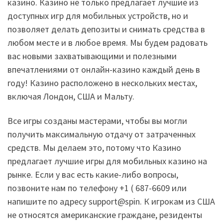
казино. Казино не только предлагает лучшие из
доступных игр для мобильных устройств, но и
позволяет делать депозиты и снимать средства в
любом месте и в любое время. Мы будем радовать
вас новыми захватывающими и полезными
впечатлениями от онлайн-казино каждый день в
году! Казино расположено в нескольких местах,
включая Лондон, США и Мальту.
Все игры созданы мастерами, чтобы вы могли
получить максимальную отдачу от затраченных
средств. Мы делаем это, потому что Казино
предлагает лучшие игры для мобильных казино на
рынке. Если у вас есть какие-либо вопросы,
позвоните нам по телефону +1 ( 687-6609 или
напишите по адресу support@spin. К игрокам из США
не относятся американские граждане, резиденты