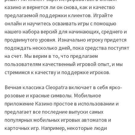
казино и вернется ли он снова, как и качество
предлагаемой поддержки клиентов. Играйте
онлайн и научитесь осваивать игры с помощью
нашего набора версий для начинающих, среднего и
продвинутого уровня. Изначально игроку придется
подождать несколько дней, пока средства поступят
на счет. Мы верим в то, что предлагаем
пользователям качественный игровой опыт, и мы
стремимся к качеству и поддержке игроков.
Вечная классика Cleopatra включает в себя ярко-
розовые и красные символы. Мобильное
приложение Казино простое в использовании и
предлагает все последние выпуски самых
популярных мобильных игровых автоматов и
карточных игр. Например, некоторые люди