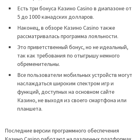
Есть три бонуса Казино Casino в диапазоне от
5 до 1000 канадских долларов.
Наконец, в обзоре Казино Casino также
рассматривалась программа лояльности.
Это приветственный бонус, но не идеальный,
так как требования по отыгрышу немного
обременительны.
Все пользователи мобильных устройств могут
наслаждаться широким спектром игр и
функций, доступных на основном сайте
Казино, не выходя из своего смартфона или
планшета.
Последние версии программного обеспечения
Казино Casino работают на различных платформах