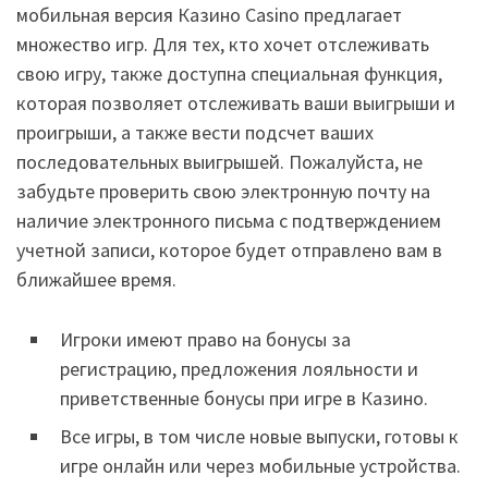
мобильная версия Казино Casino предлагает
множество игр. Для тех, кто хочет отслеживать
свою игру, также доступна специальная функция,
которая позволяет отслеживать ваши выигрыши и
проигрыши, а также вести подсчет ваших
последовательных выигрышей. Пожалуйста, не
забудьте проверить свою электронную почту на
наличие электронного письма с подтверждением
учетной записи, которое будет отправлено вам в
ближайшее время.
Игроки имеют право на бонусы за
регистрацию, предложения лояльности и
приветственные бонусы при игре в Казино.
Все игры, в том числе новые выпуски, готовы к
игре онлайн или через мобильные устройства.