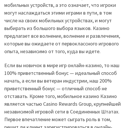
мобильных устройств, а это означает, что игроки
могут наслаждаться этими играми в пути, в том
числе на своих мобильных устройствах, и могут
выбирать из большого выбора языков. Казино
предлагает все волнение, волнение и развлечения,
которые вы ожидаете от первоклассного игрового
опыта, независимо от того, куда вы идете.
Если вы новичок в мире игр онлайн-казино, то наш
100% приветственный бонус — идеальный способ
начать, а если вы ветеран индустрии, наш 200%
приветственный бонус — отличный способ не
отставать. Кроме того, мобильное казино Казино
является частью Casino Rewards Group, крупнейшей
независимой игровой сети в Соединенных Штатах.
Первое впечатление может сыграть роль в том,
решит ли клиент зарегистрироваться в онлайн-