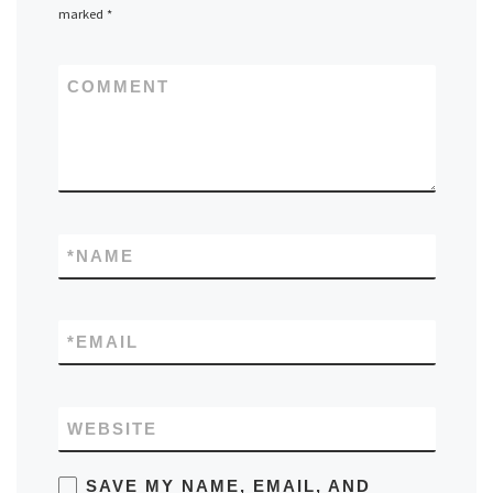
marked
*
COMMENT
*
NAME
*
EMAIL
WEBSITE
SAVE MY NAME, EMAIL, AND