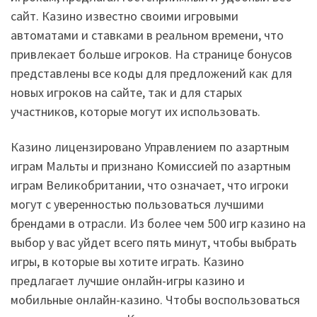
сайт. Казино известно своими игровыми
автоматами и ставками в реальном времени, что
привлекает больше игроков. На странице бонусов
представлены все коды для предложений как для
новых игроков на сайте, так и для старых
участников, которые могут их использовать.
Казино лицензировано Управлением по азартным
играм Мальты и признано Комиссией по азартным
играм Великобритании, что означает, что игроки
могут с уверенностью пользоваться лучшими
брендами в отрасли. Из более чем 500 игр казино на
выбор у вас уйдет всего пять минут, чтобы выбрать
игры, в которые вы хотите играть. Казино
предлагает лучшие онлайн-игры казино и
мобильные онлайн-казино. Чтобы воспользоваться