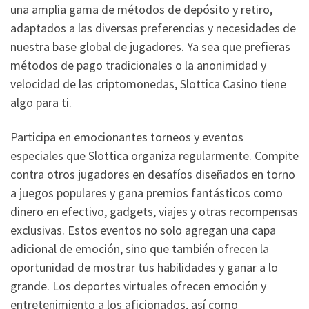
una amplia gama de métodos de depósito y retiro,
adaptados a las diversas preferencias y necesidades de
nuestra base global de jugadores. Ya sea que prefieras
métodos de pago tradicionales o la anonimidad y
velocidad de las criptomonedas, Slottica Casino tiene
algo para ti.
Participa en emocionantes torneos y eventos
especiales que Slottica organiza regularmente. Compite
contra otros jugadores en desafíos diseñados en torno
a juegos populares y gana premios fantásticos como
dinero en efectivo, gadgets, viajes y otras recompensas
exclusivas. Estos eventos no solo agregan una capa
adicional de emoción, sino que también ofrecen la
oportunidad de mostrar tus habilidades y ganar a lo
grande. Los deportes virtuales ofrecen emoción y
entretenimiento a los aficionados, así como