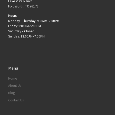
Lake Vista Ranch
Fort Worth, TX 76179
Hours
Monday—Thursday: 9:00AM–7:00PM
Friday: 9:00AM–5:00PM
Saturday – Closed
Sunday: 12:00AM–7:00PM
Menu
Home
About Us
Blog
Contact Us