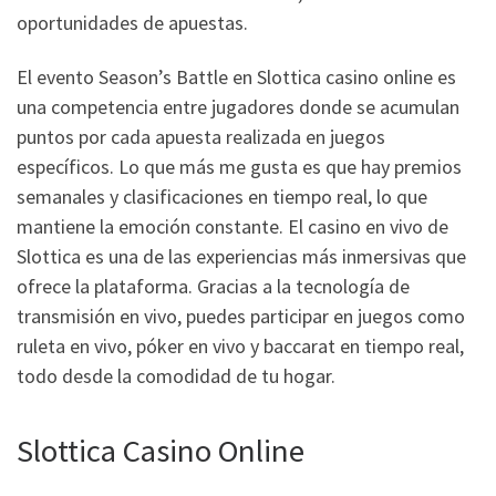
oportunidades de apuestas.
El evento Season’s Battle en Slottica casino online es
una competencia entre jugadores donde se acumulan
puntos por cada apuesta realizada en juegos
específicos. Lo que más me gusta es que hay premios
semanales y clasificaciones en tiempo real, lo que
mantiene la emoción constante. El casino en vivo de
Slottica es una de las experiencias más inmersivas que
ofrece la plataforma. Gracias a la tecnología de
transmisión en vivo, puedes participar en juegos como
ruleta en vivo, póker en vivo y baccarat en tiempo real,
todo desde la comodidad de tu hogar.
Slottica Casino Online