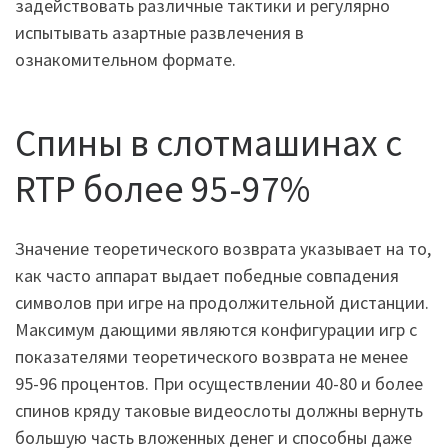
задействовать различные тактики и регулярно
испытывать азартные развлечения в
ознакомительном формате.
Спины в слотмашинах с
RTP более 95-97%
Значение теоретического возврата указывает на то,
как часто аппарат выдает победные совпадения
символов при игре на продолжительной дистанции.
Максимум дающими являются конфигурации игр с
показателями теоретического возврата не менее
95-96 процентов. При осуществлении 40-80 и более
спинов кряду таковые видеослоты должны вернуть
большую часть вложенных денег и способны даже