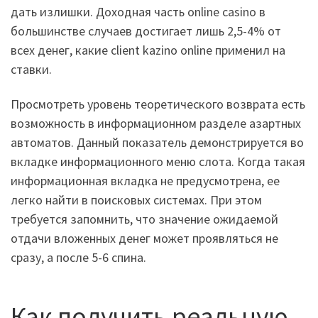
дать излишки. Доходная часть online casino в
большинстве случаев достигает лишь 2,5-4% от
всех денег, какие client kazino online применил на
ставки.
Просмотреть уровень теоретического возврата есть
возможность в информационном разделе азартных
автоматов. Данный показатель демонстрируется во
вкладке информационного меню слота. Когда такая
информационная вкладка не предусмотрена, ее
легко найти в поисковых системах. При этом
требуется запомнить, что значение ожидаемой
отдачи вложенных денег может проявляться не
сразу, а после 5-6 спина.
Как получить реальную