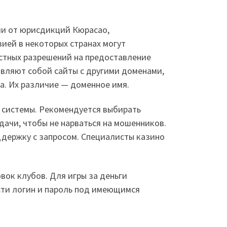
ии от юрисдикций Кюрасао,
ией в некоторых странах могут
естных разрешений на предоставление
авляют собой сайты с другими доменами,
а. Их различие — доменное имя.
е системы. Рекомендуется выбирать
дачи, чтобы не нарваться на мошенников.
ддержку с запросом. Специалисты казино
ок клубов. Для игры за деньги
ести логин и пароль под имеющимся