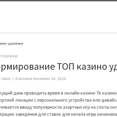
зино удаленно
 РУБРИКИ
рмирование ТОП казино у
 Stark
|
Published
November 28, 2024
кущий день проводить время в онлайн-казино 7k казино 
ртной локации с персонального устройства или девайса
чивается ввиду популярности азартных игр на слоты онл
трации заведения для ставок для начала игры начина