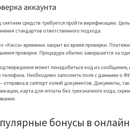
верка аккаунта
 снятием средств требуется пройти верификацию. Цель
нения стандартов ответственного подхода.
л «Касса» временно закрыт во время проверки. Платеж
шения проверки. Процедура обычно завершается за оди
одтверждения может понадобиться код из сообщения, 
 телефона. Необходимо заполнить поля с данными о Ф
— отправка в саппорт копий документов. Документы, так
икации, карта для оплаты без трехзначного кода, скри
вания.
пулярные бонусы в онлайн