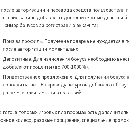
 после авторизации и перевода средств пользователи п
ожения казино добавляют дополнительные деньги и бо
. Пример бонусов за регистрацию аккаунта:
Приз за профиль. Получение подарка не нуждается в 
после авторизации моментально.
Депозитные. Для начисления бонуса необходимо внест
добавляют проценты (до 700-1000%).
Приветственное предложение. Для получения бонуса 
пополнить счет. К переводу ресурсов добавляют бону
разным, в зависимости от условий.
 того, в топовых игровых платформах есть дополнитель
очное колесо, разовые поощрения, специальные промок