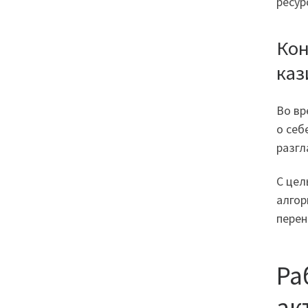
ресур
Кон
каз
Во вр
о себ
разгл
С цел
алгор
перен
Ра
ак