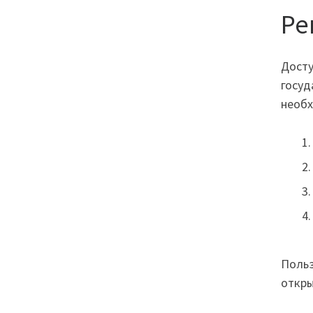
Ре
Досту
госуд
необ
Польз
откры