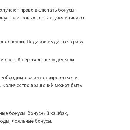
олучают право включать бонусы.
нусы в игровых слотах, увеличивают
пополнении. Подарок выдается сразу
и счет. К переведенным деньгам
необходимо зарегистрироваться и
с. Количество вращений может быть
ные бонусы: бонусный кэшбэк,
оды, лояльные бонусы.