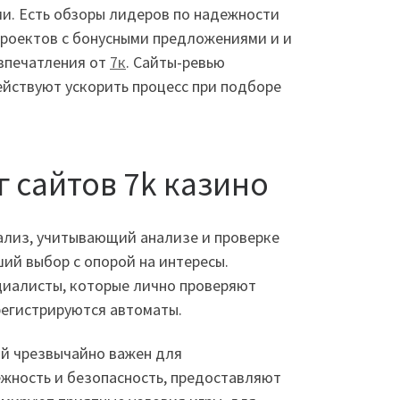
ми. Есть обзоры лидеров по надежности
проектов с бонусными предложениями и и
впечатления от
7к
. Сайты-ревью
йствуют ускорить процесс при подборе
 сайтов 7k казино
ализ, учитывающий анализе и проверке
ий выбор с опорой на интересы.
иалисты, которые лично проверяют
регистрируются автоматы.
ий чрезвычайно важен для
жность и безопасность, предоставляют