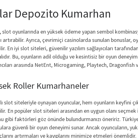
lar Depozito Kumarhan
a, slot oyunlarında en yüksek ödeme yapan sembol kombinas
ı artırabilir. Ayrıca, çevrimiçi casinolarda sunulan bonuslar,
lir. En iyi slot siteleri, güvenilir yazılım sağlayıcıları tarafın
ıdır. Bu, oyunların adil olduğu ve kesintisiz bir oyun deneyimi
ıcıları arasında NetEnt, Microgaming, Playtech, Dragonfish ve
sek Roller Kumarhaneler
lı slot siteleriyle oynayan oyuncular, hem oyunların keyfini ç
lir. En popüler slot siteleri arasından en uygun olanı seçmek i
 gibi faktörleri göz önünde bulundurmanızı öneririz. Türkiye
lara güvenli bir oyun deneyimi sunar. Ancak oyuncuların, yukar
larını artırmaları ve kayıplarını minimize etmeleri önemlidir. T