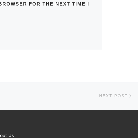
 BROWSER FOR THE NEXT TIME I
Ne
NEXT POST
out Us