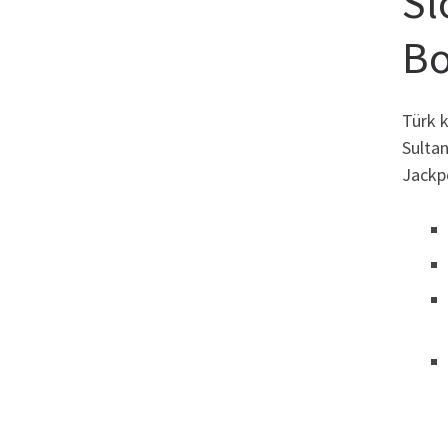
Sl
Bo
Türk k
Sultan
Jackp