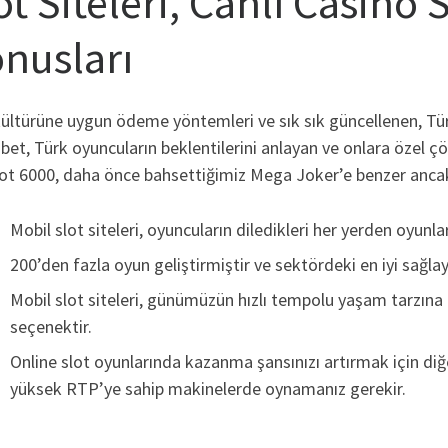
ot Siteleri, Canlı Casino S
nusları
ültürüne uygun ödeme yöntemleri ve sık sık güncellenen, Tür
bet, Türk oyuncuların beklentilerini anlayan ve onlara özel ç
ot 6000, daha önce bahsettiğimiz Mega Joker’e benzer ancak 
Mobil slot siteleri, oyuncuların diledikleri her yerden oyunla
200’den fazla oyun geliştirmiştir ve sektördeki en iyi sağlayı
Mobil slot siteleri, günümüzün hızlı tempolu yaşam tarzın
seçenektir.
Online slot oyunlarında kazanma şansınızı artırmak için d
yüksek RTP’ye sahip makinelerde oynamanız gerekir.