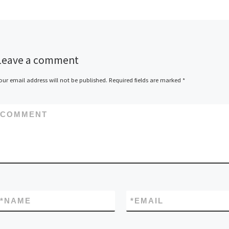
yasal çerçevesini bilmeleri ve
buna uygun hareket etmeleri
önemlidir. Youwin Casino gibi
[…]
Leave a comment
our email address will not be published.
Required fields are marked
*
COMMENT
*
NAME
*
EMAIL