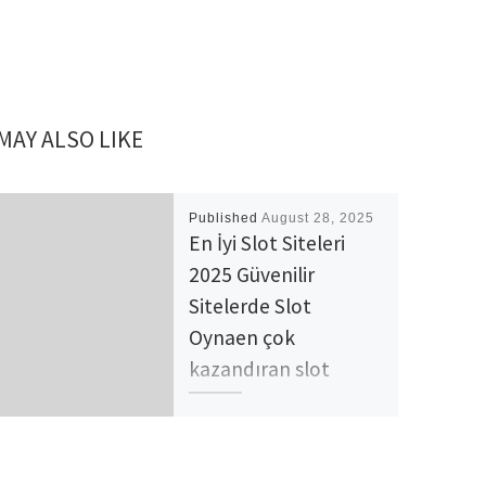
MAY ALSO LIKE
Published
August 28, 2025
En İyi Slot Siteleri
2025 Güvenilir
Sitelerde Slot
Oynaen çok
kazandıran slot
En Çok Kazandıran Slot
Oyunları Listesi 2024
Oyuncuların, kendi ülkelerinin