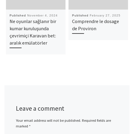
Published
November 4, 2024
Published
February 27, 2025
Ne oyunlar sağlanır bir
Comprendre le dosage
kumar kuruluşunda
de Proviron
çevrimiçi Karavan bet:
aralık emülatörler
Leave a comment
Your email address will not be published.
Required fields are
marked
*