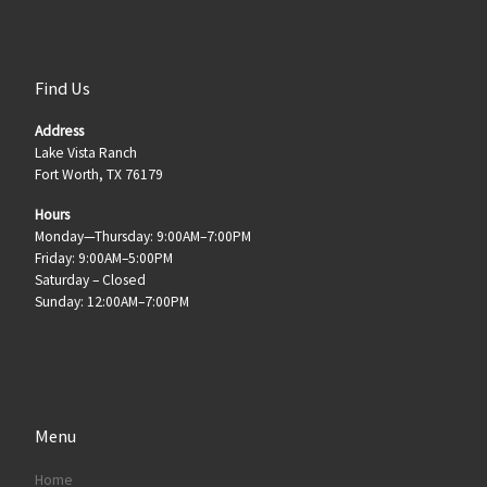
Find Us
Address
Lake Vista Ranch
Fort Worth, TX 76179
Hours
Monday—Thursday: 9:00AM–7:00PM
Friday: 9:00AM–5:00PM
Saturday – Closed
Sunday: 12:00AM–7:00PM
Menu
Home