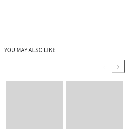
YOU MAY ALSO LIKE