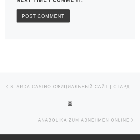
NEXT TIME I COMMENT.
Post navigation
Previous post
STARDA CASINO ОФИЦИАЛЬНЫЙ САЙТ | СТАРДА КАЗИНО ЗЕРКАЛО ОНЛАЙН
BACK TO POST LIST
Ne
ANABOLIKA ZUM ABNEHMEN ONLINE