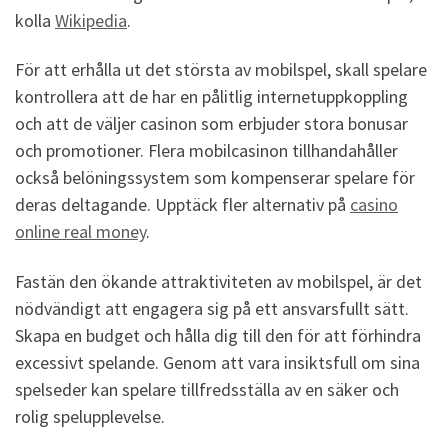
kolla
Wikipedia
.
För att erhålla ut det största av mobilspel, skall spelare
kontrollera att de har en pålitlig internetuppkoppling
och att de väljer casinon som erbjuder stora bonusar
och promotioner. Flera mobilcasinon tillhandahåller
också belöningssystem som kompenserar spelare för
deras deltagande. Upptäck fler alternativ på
casino
online real money
.
Fastän den ökande attraktiviteten av mobilspel, är det
nödvändigt att engagera sig på ett ansvarsfullt sätt.
Skapa en budget och hålla dig till den för att förhindra
excessivt spelande. Genom att vara insiktsfull om sina
spelseder kan spelare tillfredsställa av en säker och
rolig spelupplevelse.