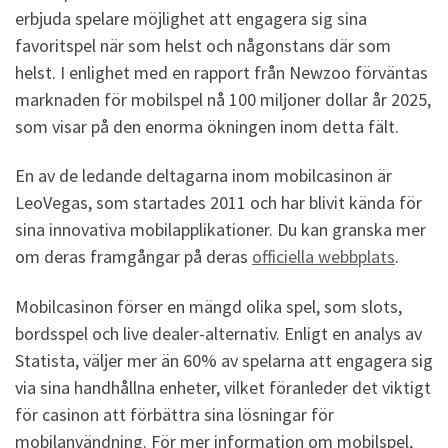
erbjuda spelare möjlighet att engagera sig sina
favoritspel när som helst och någonstans där som
helst. I enlighet med en rapport från Newzoo förväntas
marknaden för mobilspel nå 100 miljoner dollar år 2025,
som visar på den enorma ökningen inom detta fält.
En av de ledande deltagarna inom mobilcasinon är
LeoVegas, som startades 2011 och har blivit kända för
sina innovativa mobilapplikationer. Du kan granska mer
om deras framgångar på deras
officiella webbplats
.
Mobilcasinon förser en mängd olika spel, som slots,
bordsspel och live dealer-alternativ. Enligt en analys av
Statista, väljer mer än 60% av spelarna att engagera sig
via sina handhållna enheter, vilket föranleder det viktigt
för casinon att förbättra sina lösningar för
mobilanvändning. För mer information om mobilspel,