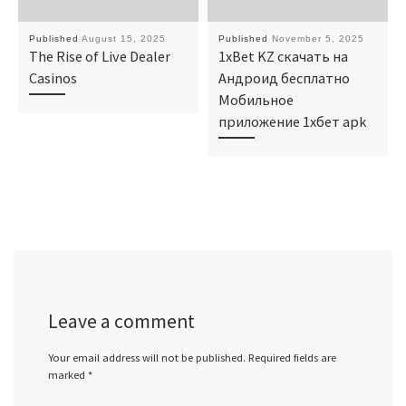
Published
August 15, 2025
Published
November 5, 2025
The Rise of Live Dealer
1xBet KZ скачать на
Casinos
Андроид бесплатно
Мобильное
приложение 1хбет apk
Leave a comment
Your email address will not be published.
Required fields are
marked
*