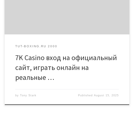
ссылке, отправленной в письме. Далее новичкам
потребуется дополнить анкету недостающими данными.
Обязательно указывается фамилия […]
TUT-BOXING.RU 2000
7K Casino вход на официальный
сайт, играть онлайн на
реальные …
by
Tony Stark
Published
August 15, 2025