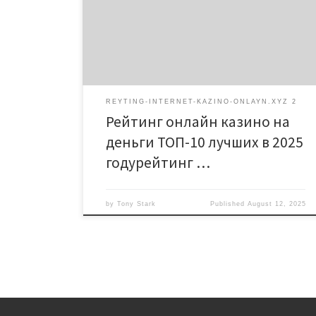
игроков. Осуществлять финансовые операции на
сайте азартных развлечений Cat Casino игрокам
предлагается с помощью большого количества
удобных и популярных платежных инструментов.
Заработанные выигрыши […]
REYTING-INTERNET-KAZINO-ONLAYN.XYZ 2
Рейтинг онлайн казино на
деньги ТОП-10 лучших в 2025
годурейтинг …
by
Tony Stark
Published
August 12, 2025