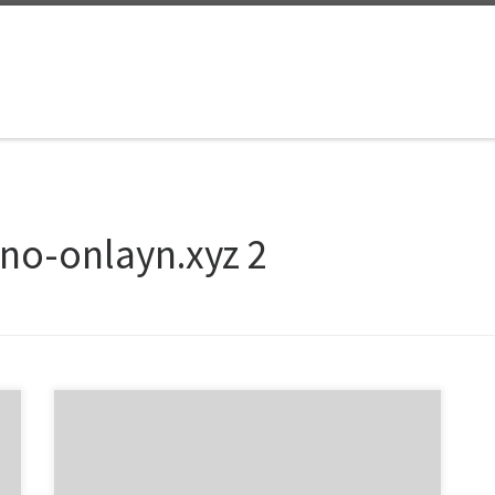
ino-onlayn.xyz 2
Рейтинг казино на деньги 2025: ТОП 10 лучших
онлайн казино на рубли Посмотреть, как выглядит
сайт на мобильном телефоне, можно и с