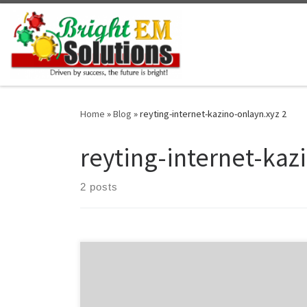
Skip to content
Home
»
Blog
»
reyting-internet-kazino-onlayn.xyz 2
reyting-internet-kaz
2 posts
ТОП Рейтинг лучших онлайн казино по выплатам
Украина Кэт казино появилось на рынке азартных
игр только в этом году, но оператор уже успел
привлечь внимание приличного количества