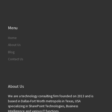
Menu
Home
About Us
Blog
Contact Us
About Us
We are a technology consulting firm founded on 2013 and is
based in Dallas-Fort Worth metropolis in Texas, USA
specializing in SharePoint Technologies, Business
Intelligence and various IT functions.