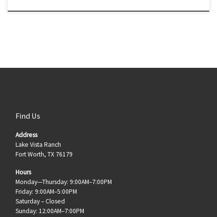
Find Us
Address
Lake Vista Ranch
Fort Worth, TX 76179
Hours
Monday—Thursday: 9:00AM–7:00PM
Friday: 9:00AM–5:00PM
Saturday – Closed
Sunday: 12:00AM–7:00PM