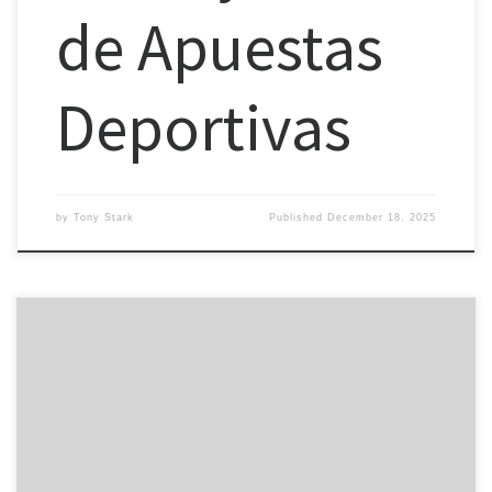
de Apuestas
Deportivas
by
Tony Stark
Published
December 18, 2025
Si tu cuenta está verificada y no hay bonos activos con requisitos
pendientes, el proceso es automático. Puedes elegir entre
tarjetas, criptomonedas o billeteras electrónicas. Si tienes un bono
activo, asegúrate de ingresarlo antes de confirmar la transacción.
Entre los juegos más populares están la ruleta en vivo, el blackjack