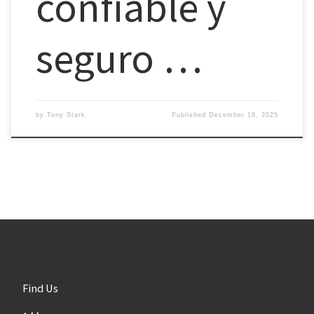
confiable y
seguro …
by
Tony Stark
Published
December 18, 2025
Find Us