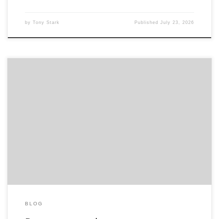
by
Tony Stark
Published
July 23, 2026
Результат цифрового усталости и ослабление побуждения
Современный человек проводит перед экранами
компьютеров, смартфонов и планшетов от восьми до
двенадцати часов каждодневно. Систематическое
взаимодействие с цифровыми приборами приводит к
накоплению утомления, которая отличается от привычного
физического утомления. Мозг анализирует колоссальные
массивы данных и откликается на нескончаемый лавину
извещений. Специалисты констатируют, что […]
BLOG