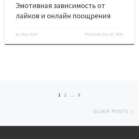
Эмотивная зависимость от
лайков и онлайн поощрения
by
Tony Stark
Published
July 16, 2026
Posts navigation
1
2
…
5
Ol
OLDER POSTS