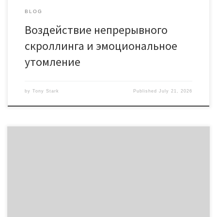
BLOG
Воздействие непрерывного
скроллинга и эмоциональное
утомление
by
Tony Stark
Published
July 21, 2026
Как электронная пространство влияет на степень
концентрации Нынешние технологии кардинально поменяли
возможность человека удерживать внимание на протяжении
продолжительного времени. Смартфоны, планшеты и
компьютеры стали необходимой элементом обыденной
жизни, однако непрерывное взаимодействие с цифровыми
устройствами привело к серьёзному снижению возможности
фокусироваться на одной задаче. Исследования показывают,