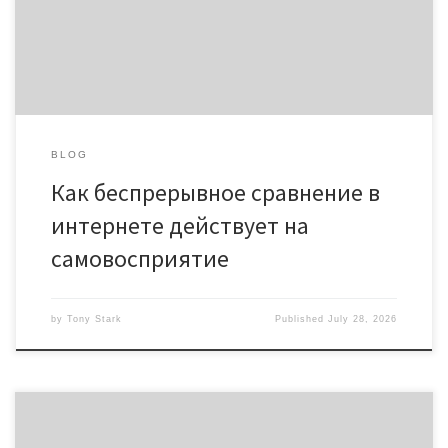
сравнение себя с старательно выбранным контентом
включает механизмы самокритики. Исследования указывают,
что регулярное использование казино связано с возросшим
[…]
BLOG
Как беспрерывное сравнение в
интернете действует на
самовосприятие
by
Tony Stark
Published
July 28, 2026
Психология внутреннего истощения вследствие онлайн