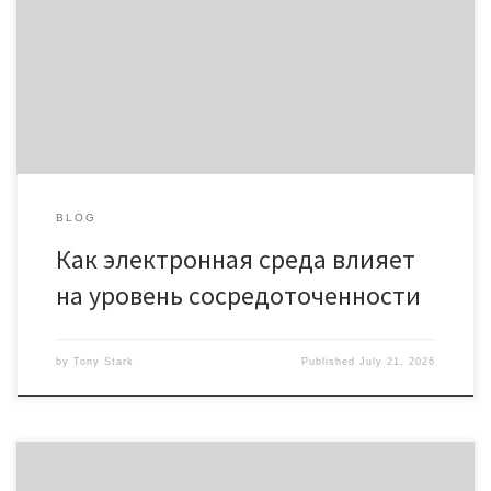
компьютеры стали неразрывной составляющей ежедневной
жизни, однако непрерывное взаимодействие с цифровыми
устройствами привело к существенному падению
способности концентрироваться на одной задаче.
Исследования демонстрируют, что средняя
продолжительность фокусировки внимания […]
BLOG
Как электронная среда влияет
на уровень сосредоточенности
by
Tony Stark
Published
July 21, 2026
Психологические факторы аддикции от портативных