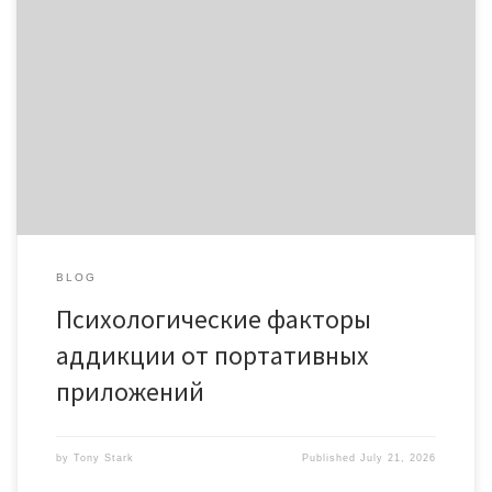
приложений Карманные приложения вторглись во все зоны
человеческой жизнедеятельности, превратившись в
инструмент общения, труда, развлечения и получения
сведений. Смартфон сделался расширением личности
обладателя, поскольку аппарат хранит контакты,
фотографии, денежные данные и вход к общественным
связям. Создатели программного обеспечения применяют
успехи нейробиологии и поведенческой психологии, чтобы
[…]
BLOG
Психологические факторы
аддикции от портативных
приложений
by
Tony Stark
Published
July 21, 2026