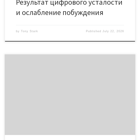
Результат цифрового усталости
и ослабление побуждения
by
Tony Stark
Published
July 22, 2026
Воздействие непрерывного скроллинга и эмоциональное
утомление Непрерывная поток социальных сетей и
новостных платформ создает видимость бесконечного
потока сведений. Пользователь открывает программу на
несколько минут, но тратит там час или больше. Система
бесконечного скроллинга организован так, что содержимое
подгружается самостоятельно при движении пальца по
дисплею. Прекратить становится трудно, потому что мозг […]