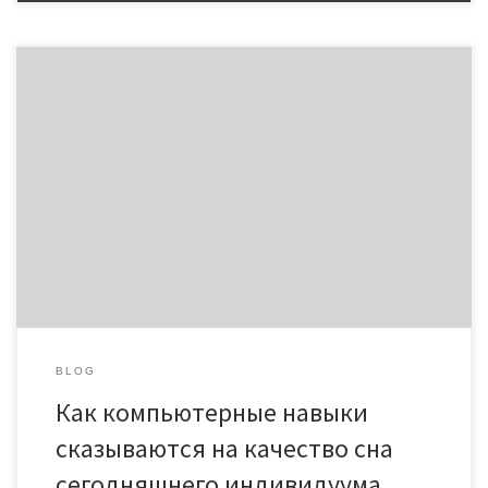
Как компьютерные навыки сказываются на качество сна
сегодняшнего индивидуума Нынешний стиль жизни
неразрывно связан с систематическим применением
электрических устройств, которые казино создают
существенное воздействие на биологические процессы
организма. Смартфоны, планшеты и компьютеры сделались
неотъемлемой долей ночных обрядов миллионов индивидов.
Научные труды показывают явную корреляцию между
временем перед дисплеями и расстройствами […]
BLOG
Как компьютерные навыки
сказываются на качество сна
сегодняшнего индивидуума