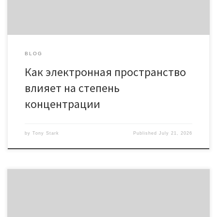
что средний продолжительность сосредоточения внимания
[…]
BLOG
Как электронная пространство
влияет на степень
концентрации
by
Tony Stark
Published
July 21, 2026
Как электронная среда влияет на уровень
сосредоточенности Нынешние технологии радикально
преобразовали способность человека держать фокус на
протяжении длинного времени. Смартфоны, планшеты и