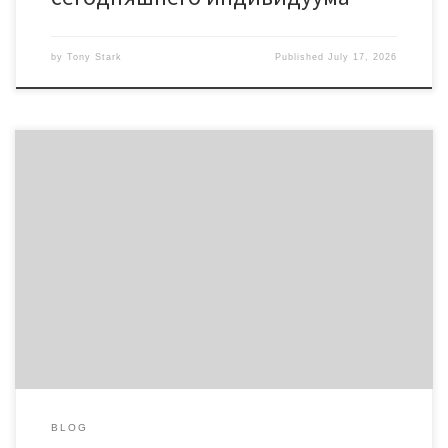
by
Tony Stark
Published
July 17, 2026
Эмотивная зависимость от лайков и онлайн поощрения
Нынешние площадки образовали новую схему общения между
людьми. Пользователи размещают материал и ждут
немедленной обратной реакции. Количество откликов
делается показателем эффективности материала. Человек
оценивает свою ценность через электронные метрики.
Механизмы вознаграждения в мозге запускаются при
приобретении положительных реакций. Каждое уведомление
вызывает высвобождение дофамина. […]
BLOG