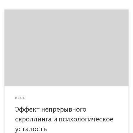
Эффект непрерывного скроллинга и психологическое
усталость Непрерывная лента социальных сетей и новостных
платформ порождает иллюзию постоянного движения
данных. Пользователь запускает приложение на несколько
минут, но проводит там время или больше. Система
нескончаемого скроллинга устроен так, что материал
подгружается автоматически при перемещении пальца по
экрану. Прекратить становится тяжело, потому что мозг […]
BLOG
Эффект непрерывного
скроллинга и психологическое
усталость