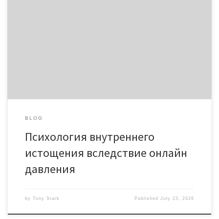
давления Цифровая нагрузка стала регулярной элементом
обычной жизни. Рабочие чаты, сигналы, общественные
сервисы, новости, видеосервисы, чаты а также
персональные аккаунты порождают беспрерывный поток
данных сообщений. Человек отнюдь не легко пользуется
устройствами, но систематически переносит внимание между
операциями, сообщениями а также содержательными
событиями. В пределах фоне […]
BLOG
Психология внутреннего
истощения вследствие онлайн
давления
by
Tony Stark
Published
July 23, 2026