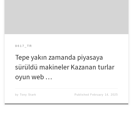
oyunuveyakarşılık gelen turlar alternatif Kazanma miktarlarının
çarpımı ile wild’lar. Nasıl tanımlamak lisanslı unvan ödül seçenekleri
Web kulübünde karavan bet casino […]
9617_TR
Tepe yakın zamanda piyasaya
sürüldü makineler Kazanan turlar
oyun web …
by
Tony Stark
Published
February 14, 2025