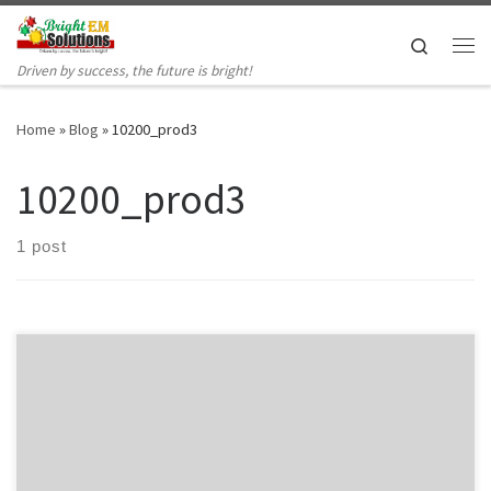
Skip to content
Search
Me
Driven by success, the future is bright!
Home
»
Blog
»
10200_prod3
10200_prod3
1 post
Slotozal casino – лучшие слотовые машины в виртуальном
казино с акциями. Известное казино Slotozal casino запустило
официальный сайт в 2012 году. В текущий день появилось
несколько дочерних игровых площадок, которые
равнозначны основному порталу по выбору онлайн-игр,