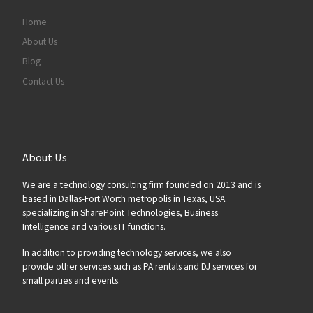
Home
About Us
Blog
Contact Us
About Us
We are a technology consulting firm founded on 2013 and is
based in Dallas-Fort Worth metropolis in Texas, USA
specializing in SharePoint Technologies, Business
Intelligence and various IT functions.
In addition to providing technology services, we also
provide other services such as PA rentals and DJ services for
small parties and events.