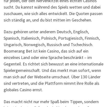
für jeden, der den Nervenkitzel eines echten Casinos
sucht. Du kannst während des Spiels wetten und dabei
zuschauen, wie sich alles entwickelt. Die Quoten passen
sich ständig an, und du bist mitten im Geschehen.
Dazu gehören unter anderem Deutsch, Englisch,
Spanisch, Italienisch, Polnisch, Portugiesisch, Finnisch,
Ungarisch, Norwegisch, Russisch und Tschechisch.
Boomerang Bet ist kein Casino, das sich auf ein
einzelnes Land oder eine Sprache beschränkt – im
Gegenteil. Es richtet sich bewusst an eine internationale
Spielergemeinschaft. Und das merkt man sofort, wenn
man sich auf der Webseite umschaut. Über 130 Länder
sind vertreten, und die Plattform nimmt ihre Rolle als
globales Casino ernst.
Das macht nicht nur mehr Spaß beim Tippen, sondern