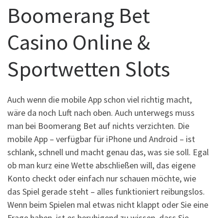
Boomerang Bet ️
Casino Online &
Sportwetten Slots
Auch wenn die mobile App schon viel richtig macht,
wäre da noch Luft nach oben. Auch unterwegs muss
man bei Boomerang Bet auf nichts verzichten. Die
mobile App – verfügbar für iPhone und Android – ist
schlank, schnell und macht genau das, was sie soll. Egal
ob man kurz eine Wette abschließen will, das eigene
Konto checkt oder einfach nur schauen möchte, wie
das Spiel gerade steht – alles funktioniert reibungslos.
Wenn beim Spielen mal etwas nicht klappt oder Sie eine
Frage haben, ist es beruhigend zu wissen, dass Sie