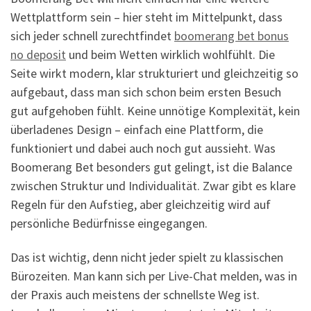
Wettplattform sein – hier steht im Mittelpunkt, dass
sich jeder schnell zurechtfindet
boomerang bet bonus
no deposit
und beim Wetten wirklich wohlfühlt. Die
Seite wirkt modern, klar strukturiert und gleichzeitig so
aufgebaut, dass man sich schon beim ersten Besuch
gut aufgehoben fühlt. Keine unnötige Komplexität, kein
überladenes Design – einfach eine Plattform, die
funktioniert und dabei auch noch gut aussieht. Was
Boomerang Bet besonders gut gelingt, ist die Balance
zwischen Struktur und Individualität. Zwar gibt es klare
Regeln für den Aufstieg, aber gleichzeitig wird auf
persönliche Bedürfnisse eingegangen.
Das ist wichtig, denn nicht jeder spielt zu klassischen
Bürozeiten. Man kann sich per Live-Chat melden, was in
der Praxis auch meistens der schnellste Weg ist.