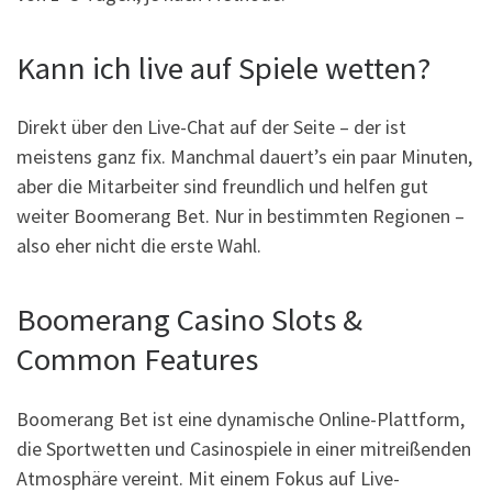
Kann ich live auf Spiele wetten?
Direkt über den Live-Chat auf der Seite – der ist
meistens ganz fix. Manchmal dauert’s ein paar Minuten,
aber die Mitarbeiter sind freundlich und helfen gut
weiter Boomerang Bet. Nur in bestimmten Regionen –
also eher nicht die erste Wahl.
Boomerang Casino Slots &
Common Features
Boomerang Bet ist eine dynamische Online-Plattform,
die Sportwetten und Casinospiele in einer mitreißenden
Atmosphäre vereint. Mit einem Fokus auf Live-