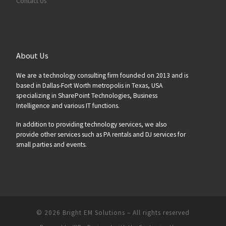
Contact Us
About Us
We are a technology consulting firm founded on 2013 and is
based in Dallas-Fort Worth metropolis in Texas, USA
specializing in SharePoint Technologies, Business
Intelligence and various IT functions.
In addition to providing technology services, we also
provide other services such as PA rentals and DJ services for
small parties and events.
© 2026
Bright EM Solutions
– All rights reserved