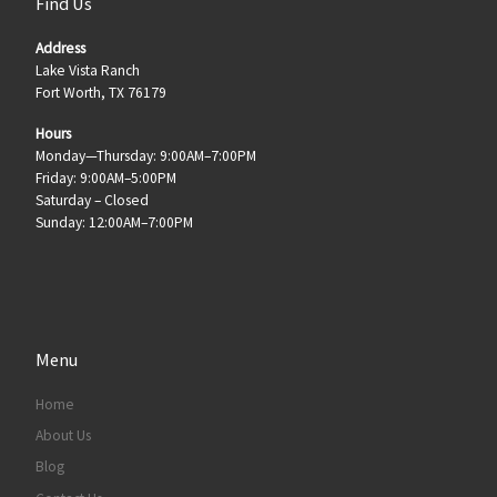
Find Us
Address
Lake Vista Ranch
Fort Worth, TX 76179
Hours
Monday—Thursday: 9:00AM–7:00PM
Friday: 9:00AM–5:00PM
Saturday – Closed
Sunday: 12:00AM–7:00PM
Menu
Home
About Us
Blog