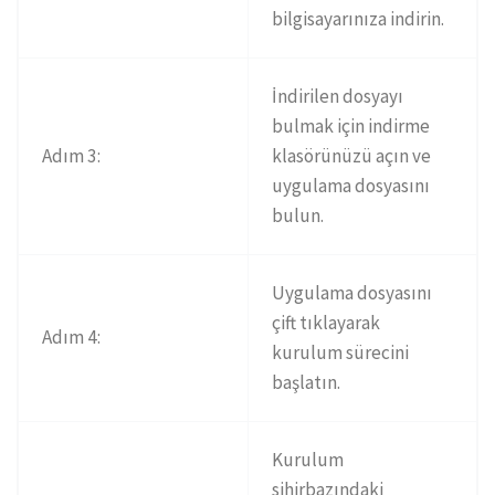
bilgisayarınıza indirin.
İndirilen dosyayı
bulmak için indirme
Adım 3:
klasörünüzü açın ve
uygulama dosyasını
bulun.
Uygulama dosyasını
çift tıklayarak
Adım 4:
kurulum sürecini
başlatın.
Kurulum
sihirbazındaki