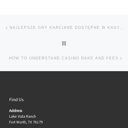
Post navigation
Previous post
NAJLEPSZE GRY KARCIANE DOSTĘPNE W KASYNACH
BACK TO POST LIST
Ne
HOW TO UNDERSTAND CASINO RAKE AND FEES
Find Us
Address
Lake Vista Ranch
Fort Worth, TX 76179