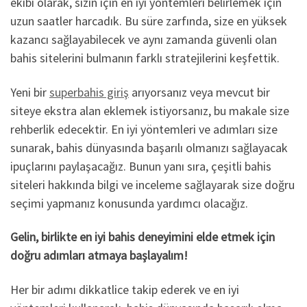
ekibi olarak, sizin için en iyi yöntemleri belirlemek için
uzun saatler harcadık. Bu süre zarfında, size en yüksek
kazancı sağlayabilecek ve aynı zamanda güvenli olan
bahis sitelerini bulmanın farklı stratejilerini keşfettik.
Yeni bir
superbahis giriş
arıyorsanız veya mevcut bir
siteye ekstra alan eklemek istiyorsanız, bu makale size
rehberlik edecektir. En iyi yöntemleri ve adımları size
sunarak, bahis dünyasında başarılı olmanızı sağlayacak
ipuçlarını paylaşacağız. Bunun yanı sıra, çeşitli bahis
siteleri hakkında bilgi ve inceleme sağlayarak size doğru
seçimi yapmanız konusunda yardımcı olacağız.
Gelin, birlikte en iyi bahis deneyimini elde etmek için
doğru adımları atmaya başlayalım!
Her bir adımı dikkatlice takip ederek ve en iyi