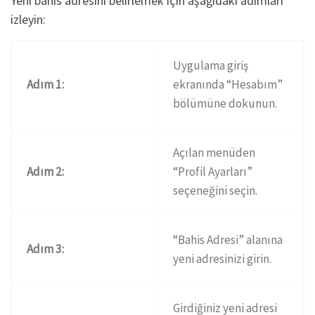
Yeni bahis adresini belirlemek için aşağıdaki adımları
izleyin:
Uygulama giriş
Adım 1:
ekranında “Hesabım”
bölümüne dokunun.
Açılan menüden
Adım 2:
“Profil Ayarları”
seçeneğini seçin.
“Bahis Adresi” alanına
Adım 3:
yeni adresinizi girin.
Girdiğiniz yeni adresi