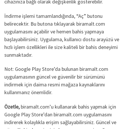
cihazınıza bağlı olarak değişkenlik gösterebilir.
İndirme işlemi tamamlandığında, “Aç” butonu
belirecektir. Bu butona tıklayarak biramalt.com
uygulamasını açabilir ve hemen bahis yapmaya
başlayabilirsiniz. Uygulama, kullanıcı dostu arayüzü ve
hızlı işlem özellikleri ile size kaliteli bir bahis deneyimi
sunmaktadır.
Not: Google Play Store’da bulunan biramalt.com
uygulamasının güncel ve güvenilir bir sürümünü
indirmek için daima resmi mağaza kaynaklarını
kullanmanız önemlidir.
Özetle,
biramalt.com’u kullanarak bahis yapmak için
Google Play Store’dan biramalt.com uygulamasını
indirerek kolaylıkla erişim sağlayabilirsiniz. Güncel ve