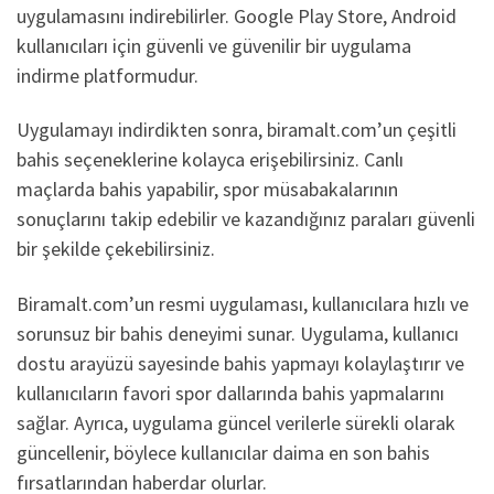
uygulamasını indirebilirler. Google Play Store, Android
kullanıcıları için güvenli ve güvenilir bir uygulama
indirme platformudur.
Uygulamayı indirdikten sonra, biramalt.com’un çeşitli
bahis seçeneklerine kolayca erişebilirsiniz. Canlı
maçlarda bahis yapabilir, spor müsabakalarının
sonuçlarını takip edebilir ve kazandığınız paraları güvenli
bir şekilde çekebilirsiniz.
Biramalt.com’un resmi uygulaması, kullanıcılara hızlı ve
sorunsuz bir bahis deneyimi sunar. Uygulama, kullanıcı
dostu arayüzü sayesinde bahis yapmayı kolaylaştırır ve
kullanıcıların favori spor dallarında bahis yapmalarını
sağlar. Ayrıca, uygulama güncel verilerle sürekli olarak
güncellenir, böylece kullanıcılar daima en son bahis
fırsatlarından haberdar olurlar.