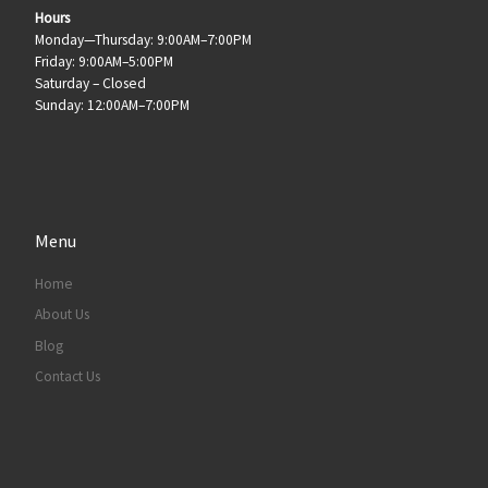
Hours
Monday—Thursday: 9:00AM–7:00PM
Friday: 9:00AM–5:00PM
Saturday – Closed
Sunday: 12:00AM–7:00PM
Menu
Home
About Us
Blog
Contact Us