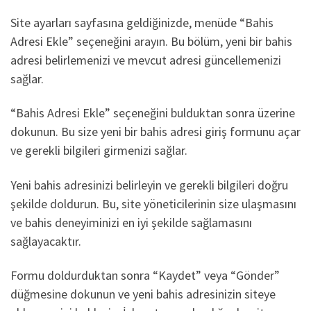
Site ayarları sayfasına geldiğinizde, menüde “Bahis
Adresi Ekle” seçeneğini arayın. Bu bölüm, yeni bir bahis
adresi belirlemenizi ve mevcut adresi güncellemenizi
sağlar.
“Bahis Adresi Ekle” seçeneğini bulduktan sonra üzerine
dokunun. Bu size yeni bir bahis adresi giriş formunu açar
ve gerekli bilgileri girmenizi sağlar.
Yeni bahis adresinizi belirleyin ve gerekli bilgileri doğru
şekilde doldurun. Bu, site yöneticilerinin size ulaşmasını
ve bahis deneyiminizi en iyi şekilde sağlamasını
sağlayacaktır.
Formu doldurduktan sonra “Kaydet” veya “Gönder”
düğmesine dokunun ve yeni bahis adresinizin siteye