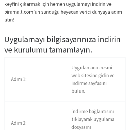
keyfini çıkarmak için hemen uygulamayı indirin ve
biramalt.com’un sunduğu heyecan verici dünyaya adım
atın!
Uygulamayı bilgisayarınıza indirin
ve kurulumu tamamlayın.
Uygulamanın resmi
web sitesine gidin ve
Adım 1:
indirme sayfasını
bulun.
İndirme bağlantısını
tıklayarak uygulama
Adım 2:
dosyasını