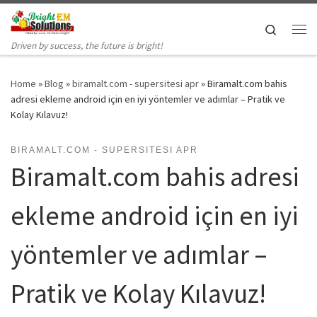
Skip to content
Search
Me
Driven by success, the future is bright!
Home
»
Blog
»
biramalt.com - supersitesi apr
»
Biramalt.com bahis
adresi ekleme android için en iyi yöntemler ve adımlar – Pratik ve
Kolay Kılavuz!
BIRAMALT.COM - SUPERSITESI APR
Biramalt.com bahis adresi
ekleme android için en iyi
yöntemler ve adımlar –
Pratik ve Kolay Kılavuz!