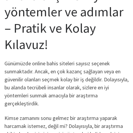
yöntemler ve adımlar
– Pratik ve Kolay
Kılavuz!
Günümüzde online bahis siteleri sayısız seçenek
sunmaktadır. Ancak, en çok kazanç sağlayan veya en
güvenilir olanları seçmek kolay bir iş değildir. Dolayısıyla,
bu alanda tecrübeli insanlar olarak, sizlere en iyi
yöntemleri sunmak amacıyla bir araştırma
gerçekleştirdik.
Kimse zamanını sonu gelmez bir araştırma yaparak
harcamak istemez, değil mi? Dolayısıyla, bir araştırma