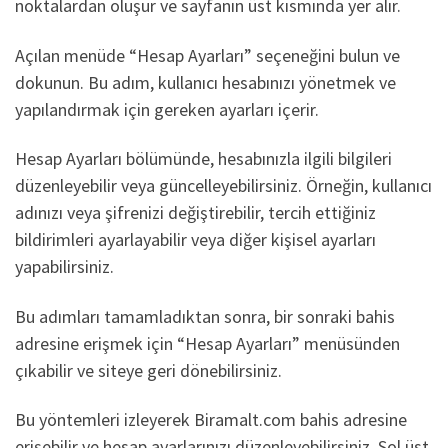
noktalardan oluşur ve sayfanın üst kısmında yer alır.
Açılan menüde “Hesap Ayarları” seçeneğini bulun ve
dokunun. Bu adım, kullanıcı hesabınızı yönetmek ve
yapılandırmak için gereken ayarları içerir.
Hesap Ayarları bölümünde, hesabınızla ilgili bilgileri
düzenleyebilir veya güncelleyebilirsiniz. Örneğin, kullanıcı
adınızı veya şifrenizi değiştirebilir, tercih ettiğiniz
bildirimleri ayarlayabilir veya diğer kişisel ayarları
yapabilirsiniz.
Bu adımları tamamladıktan sonra, bir sonraki bahis
adresine erişmek için “Hesap Ayarları” menüsünden
çıkabilir ve siteye geri dönebilirsiniz.
Bu yöntemleri izleyerek Biramalt.com bahis adresine
erişebilir ve hesap ayarlarınızı düzenleyebilirsiniz. Sol üst