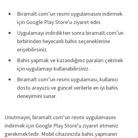
Biramalt.com’un resmi uygulamasını indirmek
için Google Play Store’u ziyaret edin.
Uygulamayı indirdikten sonra biramalt.com’un
birbirinden heyecanlı bahis seçeneklerine
erişebilirsiniz.
Bahis yapmak ve kazandığınız paraları çekmek
için uygulamayı kullanabilirsiniz.
Biramalt.com’un resmi uygulaması, kullanıcı
dostu arayüzü ve güncel verilerle en iyi bahis
deneyimini sunar.
Unutmayın, biramalt.com’un resmi uygulamasını
indirmek için Google Play Store’u ziyaret etmeniz
gerekmektedir. Mobil cihazınızda bahis yapmanın